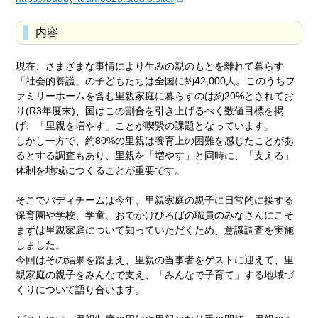
内容
現在、さまざまな事情により生みの親のもとを離れて暮らす
「社会的養護」の子どもたちは全国に約42,000人。このうちフ
ァミリーホームを含む里親家庭に暮らすのは約20%とされてお
り(R3年度末)、国はこの割合を引き上げるべく数値目標を掲
げ、「里親を増やす」ことが喫緊の課題となっています。
しかし一方で、約80%の里親は養育上の困難を感じたことがあ
るとする調査もあり、里親を「増やす」と同時に、「支える」
体制を地域につくることが重要です。
そこでバディチームは今年、里親家庭の親子に日常的に接する
保育園や学校、学童、おでかけひろばの職員のみなさんにこそ
まずは里親家庭について知っていただくため、意識調査を実施
しました。
今回はその結果を踏まえ、里親の当事者をゲストに迎えて、里
親家庭の親子をみんなで支え、「みんなで子育て」する地域づ
くりについて語り合います。