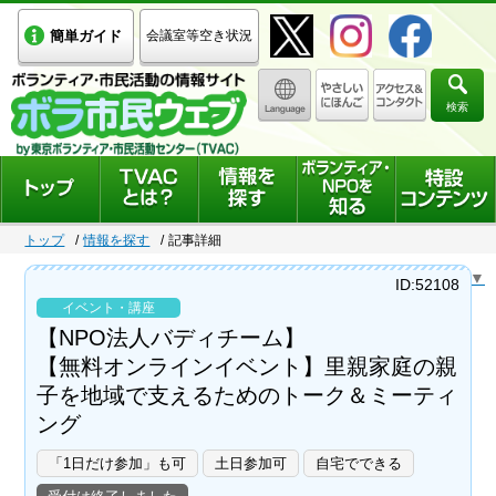
簡単ガイド
会議室等空き状況
検索
トップ
情報を探す
記事詳細
Select Language
▼
ID:52108
イベント・講座
【NPO法人バディチーム】
【無料オンラインイベント】里親家庭の親
子を地域で支えるためのトーク＆ミーティ
ング
「1日だけ参加」も可
土日参加可
自宅でできる