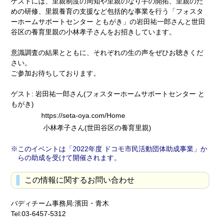
ゲストには、里親制度の周知や里親のなり手の開拓、里親のた
めの研修、里親養育の支援など包括的な事業を行う「フォスタ
ーホームサポートセンター ともがき」の岩田祐一郎さんと世田
谷区の養育里親の小林孝子さんをお招きしています。
意識調査の結果とともに、それぞれの生の声をぜひお聴きくだ
さい。
ご参加お待ちしております。
ゲスト: 岩田祐一郎さん(フォスターホームサポートセンター と
もがき)
https://seta-oya.com/Home
小林孝子さん(世田谷区の養育里親)
このイベントは「2022年度 ドコモ市民活動団体助成事業」か
らの助成を受けて開催されます。
この情報に関するお問い合わせ
バディチーム事務局:濱田・青木
Tel:03-6457-5312