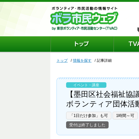
トップ
情報を探す
記事詳細
イベント・講座
【墨田区社会福祉協
ボランティア団体活
「1日だけ参加」も可
1時間～可
受付は終了しました