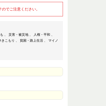
すのでご注意ください。
も 、 災害・被災地 、 人権・平和 、
きこもり 、 貧困・路上生活 、 マイノ