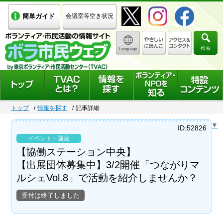
簡単ガイド
会議室等空き状況
検索
トップ
情報を探す
記事詳細
Select Language
▼
ID:52826
イベント・講座
【協働ステーション中央】
【出展団体募集中】3/2開催「つながりマ
ルシェVol.8」で活動を紹介しませんか？
受付は終了しました