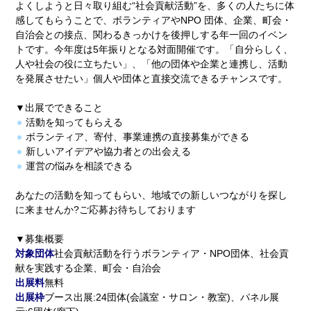
よくしようと日々取り組む“社会貢献活動”を、多くの人たちに体
感してもらうことで、ボランティアやNPO 団体、企業、町会・
自治会との接点、関わるきっかけを後押しする年一回のイベン
トです。今年度は5年振りとなる対面開催です。「自分らしく、
人や社会の役に立ちたい」、「他の団体や企業と連携し、活動
を発展させたい」個人や団体と直接交流できるチャンスです。
▼出展でできること
活動を知ってもらえる
ボランティア、寄付、事業連携の直接募集ができる
新しいアイデアや協力者との出会える
運営の悩みを相談できる
あなたの活動を知ってもらい、地域での新しいつながりを探し
に来ませんか?ご応募お待ちしております
▼募集概要
対象団体
社会貢献活動を行うボランティア・NPO団体、社会貢
献を実践する企業、町会・自治会
出展料
無料
出展枠
ブース出展:24団体(会議室・サロン・教室)、パネル展