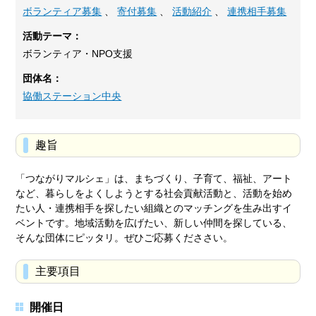
ボランティア募集
、
寄付募集
、
活動紹介
、
連携相手募集
活動テーマ：
ボランティア・NPO支援
団体名：
協働ステーション中央
趣旨
「つながりマルシェ」は、まちづくり、子育て、福祉、アート
など、暮らしをよくしようとする社会貢献活動と、活動を始め
たい人・連携相手を探したい組織とのマッチングを生み出すイ
ベントです。地域活動を広げたい、新しい仲間を探している、
そんな団体にピッタリ。ぜひご応募くだささい。
主要項目
開催日