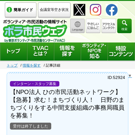
簡単ガイド
会議室等空き状況
検索
トップ
情報を探す
記事詳細
Select Language
▼
ID:52924
インターン・スタッフ募集
【NPO法人 ひの市民活動ネットワーク】
【急募】求む！まちづくり人！ 日野のま
ちづくりをする中間支援組織の事務局職員
を募集！
受付は終了しました