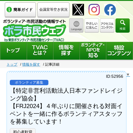
簡単ガイド
会議室等空き状況
検索
トップ
情報を探す
記事詳細
Select Language
▼
ID:52956
ボランティア募集
【特定非営利活動法人日本ファンドレイジ
ング協会】
【FRJ2024】４年ぶりに開催される対面イ
ベントを一緒に作るボランティアスタッフ
を募集しています！
初心者歓迎