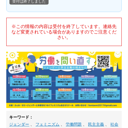
受付は終了しました
※この情報の内容は受付を終了しています。連絡先
など変更されている場合がありますのでご注意くだ
さい。
キーワード：
ジェンダー
、
フェミニズム
、
労働問題
、
民主主義
、
社会