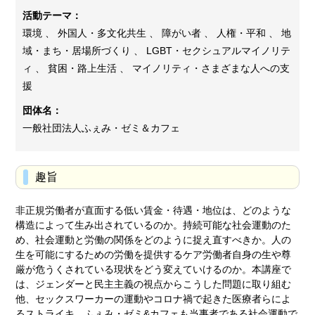
活動テーマ：
環境 、 外国人・多文化共生 、 障がい者 、 人権・平和 、 地
域・まち・居場所づくり 、 LGBT・セクシュアルマイノリテ
ィ 、 貧困・路上生活 、 マイノリティ・さまざまな人への支
援
団体名：
一般社団法人ふぇみ・ゼミ＆カフェ
趣旨
非正規労働者が直面する低い賃金・待遇・地位は、どのような
構造によって生み出されているのか。持続可能な社会運動のた
め、社会運動と労働の関係をどのように捉え直すべきか。人の
生を可能にするための労働を提供するケア労働者自身の生や尊
厳が危うくされている現状をどう変えていけるのか。本講座で
は、ジェンダーと民主主義の視点からこうした問題に取り組む
他、セックスワーカーの運動やコロナ禍で起きた医療者らによ
るストライキ、ふぇみ・ゼミ&カフェも当事者である社会運動で