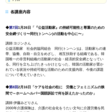
各講座内容
◆
第7回
1月26日「『公益活動家』の持続可能性と尊重のための
安全網づくり〜同行(トンヘン)の活動を中心に〜」
講師:ヨジンさん
公益活動家 社会的協同組合 同行(トンヘン)は、活動家らの連
帯、協働、自助・自立をめざし、 相互扶助する組織である。韓
国唯一の非営利組織の活動家の社会・経済的安全網となってい
る。同行を立ち上げたきっかけとなった、韓国の活動家が置か
れている状況や持続可能な活動のための支援内容、今後の課題
について考えていきたい。
◆
第8回
2月16日「ケアを社会の柱に 労働とフェミニズムの狭
間で～ホームヘルパー国賠訴訟で何を訴えたかったのか」
講師:伊藤みどりさん
2000年介護保険は、介護の社会化をうたい文句に介護労働を民