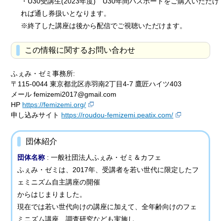
・U30受講生(2023年度) U30年間パスポートをご購入いただけ
れば通し券扱いとなります。
※終了した講座は後から配信でご視聴いただけます。
この情報に関するお問い合わせ
ふぇみ・ゼミ事務所:
〒115-0044 東京都北区赤羽南2丁目4-7 鷹匠ハイツ403
メール femizemi2017@gmail.com
HP
https://femizemi.org/
申し込みサイト
https://roudou-femizemi.peatix.com/
団体紹介
団体名称
: 一般社団法人ふぇみ・ゼミ＆カフェ
ふぇみ・ゼミは、2017年、受講者を若い世代に限定したフ
ェミニズム自主講座の開催
からはじまりました。
現在では若い世代向けの講座に加えて、全年齢向けのフェ
ミニズム講座、調査研究なども実施し