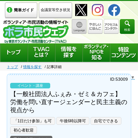
簡単ガイド
会議室等空き状況
検索
トップ
情報を探す
記事詳細
Select Language
▼
ID:53009
イベント・講座
【一般社団法人ふぇみ・ゼミ＆カフェ】
労働を問い直すージェンダーと民主主義の
視点から
「1日だけ参加」も可
午後6時以降可
自宅でできる
初心者歓迎