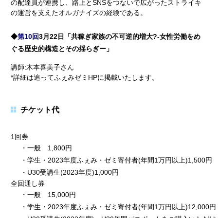
の配達員が連携し、路上とSNSをつないで広がったストライキ
の運営を支えたオルガナイズの経験である。
◆
第10回
3月22日「共稼ぎ家族の不可逆的増大?-女性労働をめ
ぐる歴史的構造とその揺らぎー」
講師:木本喜美子さん
*詳細は追ってふぇみゼミHPに掲載いたします。
チケット代
1回券
・一般 1,800円
・学生・2023年度ふぇみ・ゼミ寄付者(年間1万円以上)1,500円
・U30受講生(2023年度)1,000円
全回通し券
・一般 15,000円
・学生・2023年度ふぇみ・ゼミ寄付者(年間1万円以上)12,000円