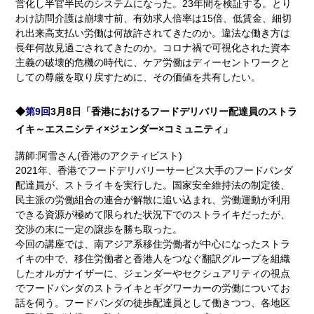
営化し半官半民のシステムになった。23年間を検証する。とり
わけ訪問介護は崩壊寸前、有効求人倍率は15倍、低賃金、細切
れ出来高支払い労働は何故許されてきたのか。違法な働き方は
長年何故見過ごされてきたのか。コロナ禍で可視化された資本
主義の破壊的危機の時代に、ケア労働はディーセントワークと
しての尊厳を取り戻すために、その価値を共有したい。
◆
第9回
3月8日「香港におけるフードデリバリー配達員のストラ
イキ～エスニシティ×ジェンダー×コミュニティ」
講師:阿雪さん(香港のアクティビスト)
2021年、香港でフードデリバリーサービス大手のフードパンダ
配達員が、ストライキを実行した。国家安全維持法の制定後、
民主派の労働組合の連合が解散に追い込まれ、労働運動が利用
できる資源が極めて限られた状況下でのストライキだったが、
交渉の末に一定の譲歩を勝ち取った。
今回の講座では、南アジア系移住労働者が中心になったストラ
イキの中で、移住労働者と香港人をつなぐ翻訳グループを組織
したオルガナイザーに、ジェンダーやセクシュアリティの視点
でフードパンダのストライキとギグワーカーの労働についてお
話を伺う。フードパンダの徒歩配達員として働きつつ、各地区