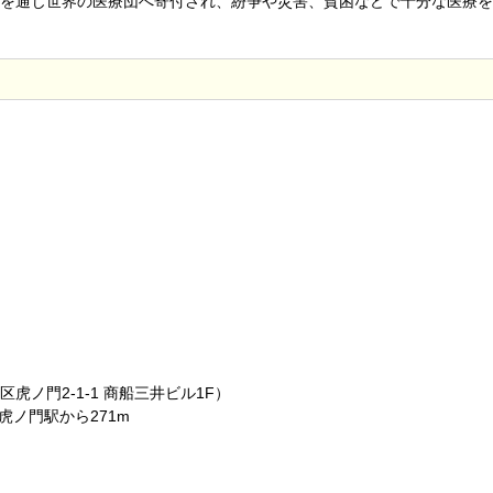
を通じ世界の医療団へ寄付され、紛争や災害、貧困などで十分な医療を
ノ門2-1-1 商船三井ビル1F）
虎ノ門駅から271m