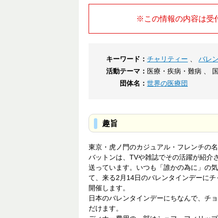
※この情報の内容は受
キーワード：
チャリティー
、
バレ
活動テーマ：
医療・疾病・難病 、 
団体名：
世界の医療団
趣旨
東京・虎ノ門のカジュアル・フレンチの名店 ”L
バットンは、TVや雑誌でその活躍が紹介
送っています。いつも「誰かの為に」の気
て、来る2月14日のバレンタインデーにチャリティーイベント
開催します。
日本のバレンタインデーにちなんで、チョ
だけます。