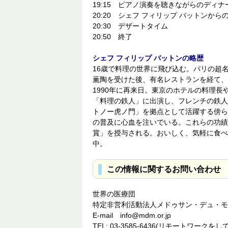
19:15 ピアノ演奏を聴きながらのディナ
20:20 シェフ フィリップ バットンから
20:30 デザートタイム
20:50 終了
シェフ フィリップ バットンの略歴
16歳で料理の世界に飛び込む。パリの超
薫陶を受けた後、有名レストランを経て、
1990年に再来日。東京のホテルの料理
「料理の鉄人」に出演し、フレンチの鉄人
トノー虎ノ門」を拠点として活躍する傍ら
の普及に心血を注いでいる。これらの功績
賞」を授与される。おいしく、気軽に食べ
中。
この情報に関するお問い合わせ
世界の医療団
特定非営利活動法人メドゥサン・デュ・モン
E-mail info@mdm.or.jp
TEL: 03-3585-6436(リモートワ