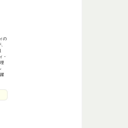
ィの
が、
組
ィ・
理
ル
躍