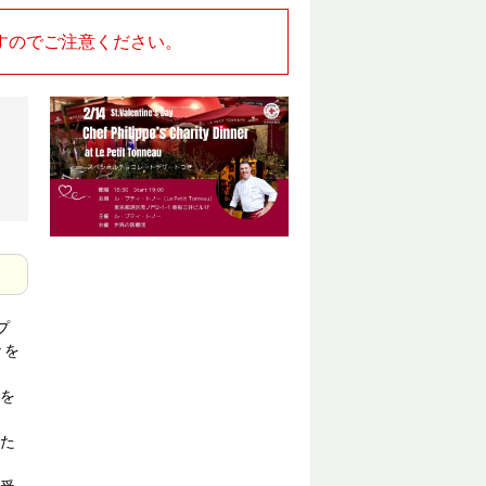
すのでご注意ください。
プ
々を
”を
た