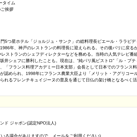
ータイム
のご挨拶
名門5つ星ホテル「ジョルジュ・サンク」の総料理長ピエール・ララピデ
1986年、神戸のレストランの料理長に迎えられる。その後パリに戻る
長やレストランのシェフディレクターなどを務める。当時の人気テレビ番
坂井シェフに勝利したことも。現在は、“純パリ風ビストロ”「ル・プテ
、「フランス料理アカデミー日本支部」会長として日本でのフランス料
が認められ、1998年にフランス農業大臣より「メリット・アグリコー
られるフレンチキュイジーヌの普及を通じて日仏の架け橋となるべく活
ド ジャポン(認定NPO法人)
ークをしている場合がありますので、メールをご利用ください)