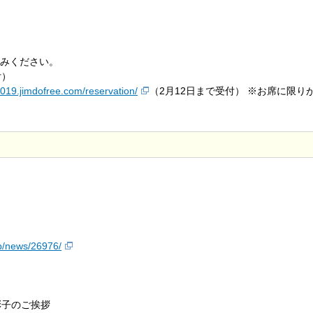
みください。
付）
2019.jimdofree.com/reservation/
（2月12日まで受付） ※お席に限り
p/news/26976/
彰子のご挨拶