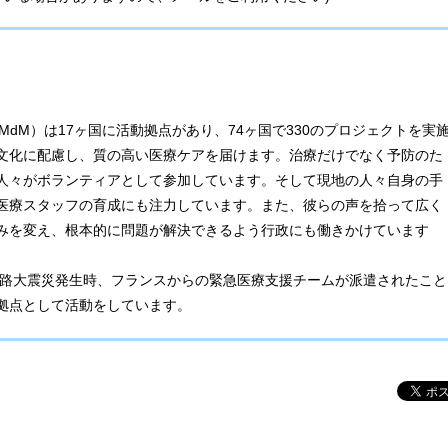
nde：MdM）は17ヶ国に活動拠点があり、74ヶ国で330のプロジェクトを実
文化に配慮し、質の高い医療ケアを届けます。治療だけでなく予防のた
人々がボランティアとして参加しています。そして現地の人々自身の手
医療スタッフの育成にも注力しています。また、彼らの声を拾って広く
みを変え、根本的に問題が解決できるよう行政にも働きかけています
神淡路大震災発生時、フランスからの緊急医療支援チームが派遣されたこと
拠点として活動をしています。