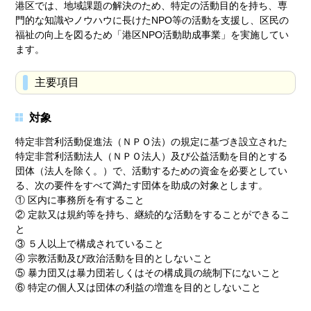
港区では、地域課題の解決のため、特定の活動目的を持ち、専
門的な知識やノウハウに長けたNPO等の活動を支援し、区民の
福祉の向上を図るため「港区NPO活動助成事業」を実施してい
ます。
主要項目
対象
特定非営利活動促進法（ＮＰＯ法）の規定に基づき設立された
特定非営利活動法人（ＮＰＯ法人）及び公益活動を目的とする
団体（法人を除く。）で、活動するための資金を必要としてい
る、次の要件をすべて満たす団体を助成の対象とします。
① 区内に事務所を有すること
② 定款又は規約等を持ち、継続的な活動をすることができるこ
と
③ ５人以上で構成されていること
④ 宗教活動及び政治活動を目的としないこと
⑤ 暴力団又は暴力団若しくはその構成員の統制下にないこと
⑥ 特定の個人又は団体の利益の増進を目的としないこと