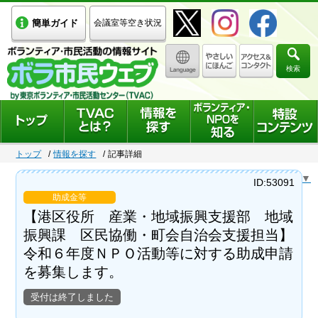
簡単ガイド
会議室等空き状況
検索
トップ
情報を探す
記事詳細
Select Language
▼
ID:53091
助成金等
【港区役所 産業・地域振興支援部 地域
振興課 区民協働・町会自治会支援担当】
令和６年度ＮＰＯ活動等に対する助成申請
を募集します。
受付は終了しました