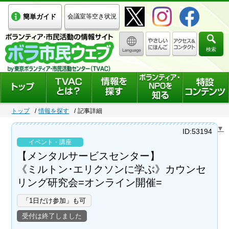
簡単ガイド
会議室等空き状況
検索
トップ
情報を探す
記事詳細
Select Language
▼
ID:53194
イベント・講座
【メンタルサービスセンター】
《ミルトン･エリクソンに学ぶ》カウンセ
リング研究会=オンライン開催=
「1日だけ参加」も可
受付は終了しました