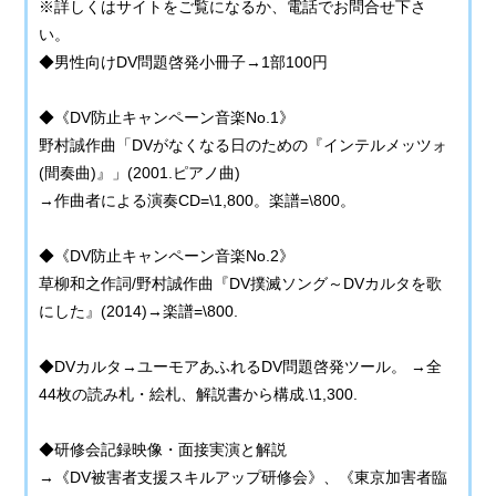
※詳しくはサイトをご覧になるか、電話でお問合せ下さ
い。
◆男性向けDV問題啓発小冊子→1部100円
◆《DV防止キャンペーン音楽No.1》
野村誠作曲「DVがなくなる日のための『インテルメッツォ
(間奏曲)』」(2001.ピアノ曲)
→作曲者による演奏CD=\1,800。楽譜=\800。
◆《DV防止キャンペーン音楽No.2》
草柳和之作詞/野村誠作曲『DV撲滅ソング～DVカルタを歌
にした』(2014)→楽譜=\800.
◆DVカルタ→ユーモアあふれるDV問題啓発ツール。 →全
44枚の読み札・絵札、解説書から構成.\1,300.
◆研修会記録映像・面接実演と解説
→《DV被害者支援スキルアップ研修会》、《東京加害者臨