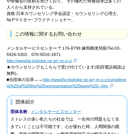
や研修会の依頼を受けており、 その優れた研修指導は多くの
人々から支持されている。
資格:日本カウンセリング学会認定・カウンセリング心理士。
NLPマスター･プラクティショナー。
この情報に関するお問い合わせ
メンタルサービスセンター:〒176-8799 練馬郵便局留/Tel.03-
5926-5302、070-5016-1871
http://www5e.biglobe.ne.jp/~m-s-c/
★カウンセリングもこちらで受け付けています(初回電話相談は
無料)。
■当団体の沿革→→
http://www5e.biglobe.ne.jp/~m-s-c/complime
nt%20of%20the%20representative%20page%20-.htm
団体紹介
団体名称
:
メンタルサービスセンター
ストレスの多い私たちの社会では、一生何の問題もなく生
きていくことは不可能です。心が疲れた時、人間関係の困
難、家族の問題等には、一般常識的対応では解決できない