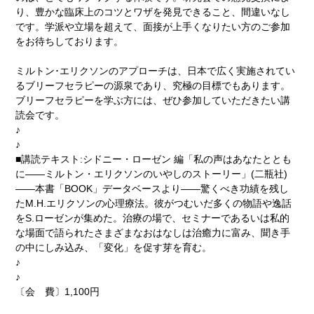
り、豊かな臨床上のコツとワザを発見できること、間違いなし
です。学派や立場を超えて、面接が上手くなりたい方のご参加
をお待ちしております。
ミルトン･エリクソンのアプローチは、日本で広く実施されてい
るブリーフセラピーの源泉であり、究極の目標でもあります。
ブリーフセラピーを学ぶ方には、ぜひ参加していただきたい講
読会です。
♪
♪
■講読テキスト:シドニー・ローゼン 編「私の声はあなたととも
に――ミルトン・エリクソンのいやしのストーリー」(二瓶社)
――本書「BOOK」データベースより――驚くべき功績を残し
たM.H.エリクソンの心理療法。彼がつむいだ多くの物語や逸話
をS.ローゼンが集めた。治療の場で、セミナーであるいは私的
な場面で語られたさまざまなおはなしは治癒力に富み、聞き手
の中にしみ込み、「変化」を促す芽を育む。
♪
♪
〔会 費〕1,100円