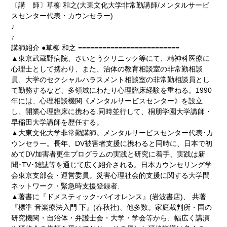
〔講 師〕草柳 和之(大東文化大学非常勤講師/メンタルサービ
スセンター代表・カウンセラー)
♪
♪
講師紹介 ●草柳 和之 =========================
▲東京武蔵野病院、さいとうクリニック等にて、精神科医療に
心理士として携わり、また、治体の教育相談室の非常勤相談
員、大学のセクシャルハラスメント相談室の非常勤相談員とし
て勤務するなど、多領域にわたり心理臨床経験を重ねる。1990
年には、心理相談機関《メンタルサービスセンター》を設立
し、開業心理臨床に携わる.同時並行して、桐朋学園大学講師・
早稲田大学講師を歴任する。
▲大東文化大学非常勤講師。メンタルサービスセンター代表･カ
ウンセラー。長年、DV被害者支援に携わると同時に、日本で初
めてDV加害者更生プログラムの実践と研究に着手、実践は新
聞･TV･雑誌等を通じて広く紹介される。日本カウンセリング学
会東京支部会・運営委員。災害心理社会的支援に関する大学間
ネットワーク・緊急時支援登録者.
▲著書に『ドメスティック･バイオレンス』(岩波書店)、 共著
『標準 音楽療法入門 下』(春秋社)、他多数。家庭裁判所・国の
研究機関・自治体・弁護士会・大学・学会等から、幅広く講演