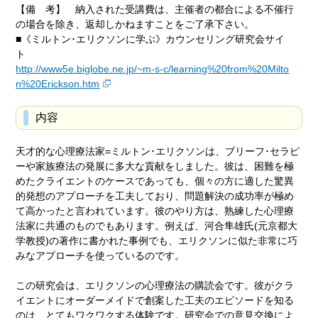
【備 考】 納入された受講費は、主催者の都合による不催行
の場合を除き、返却しかねますことをご了承下さい。
■《ミルトン･エリクソンに学ぶ》カウンセリング研究会サイ
ト
http://www5e.biglobe.ne.jp/~m-s-c/learning%20from%20Milto
n%20Erickson.htm
内容
天才的な心理療法家=ミルトン･エリクソンは、ブリーフ･セラピ
ーや家族療法の発展に多大な貢献をしました。彼は、困難を極
めたクライエントのケースであっても、個々の方に適した驚異
的発想のアプローチを工夫しており、問題解決の成功率が極め
て高かったと言われています。彼のやり方は、熟練した心理療
法家に共通のものでもあります。例えば、河合隼雄氏(元京都大
学教授)の著作に書かれた事例でも、エリクソンに似た非常に巧
みなアプローチを使っているのです。
この研究会は、エリクソンの心理療法の購読会です。彼がクラ
イエントにオーダーメイドで創案した工夫のエピソードを知る
のは、とてもワクワクする体験です。研究会での意見交換によ