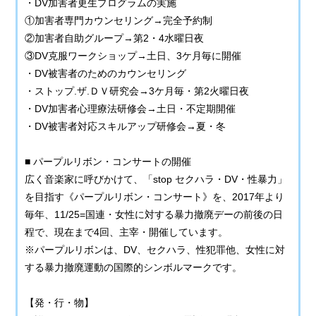
・DV加害者更生プログラムの実施
①加害者専門カウンセリング→完全予約制
②加害者自助グループ→第2・4水曜日夜
③DV克服ワークショップ→土日、3ケ月毎に開催
・DV被害者のためのカウンセリング
・ストップ.ザ.ＤＶ研究会→3ケ月毎・第2火曜日夜
・DV加害者心理療法研修会→土日・不定期開催
・DV被害者対応スキルアップ研修会→夏・冬
■ パープルリボン・コンサートの開催
広く音楽家に呼びかけて、「stop セクハラ・DV・性暴力」
を目指す《パープルリボン・コンサート》を、2017年より
毎年、11/25=国連・女性に対する暴力撤廃デーの前後の日
程で、現在まで4回、主宰・開催しています。
※パープルリボンは、DV、セクハラ、性犯罪他、女性に対
する暴力撤廃運動の国際的シンボルマークです。
【発・行・物】