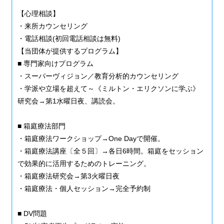
【心理相談】
・来所カウンセリング
・電話相談(初回電話相談は無料)
【当団体が提供するプログラム】
■ 専門家向けプログラム
・スーパーヴィジョン／教育分析的カウンセリング
・学派や立場を超えて～《ミルトン・エリクソンに学ぶ》
研究会→第1水曜日夜、講読会。
■ 箱庭療法部門
・箱庭療法ワークショップ→One Dayで開催。
・箱庭療法講座〔全５回〕→各日6時間。箱庭をセッション
で効果的に活用するためのトレーニング。
・箱庭療法研究会→第3火曜日夜
・箱庭療法・個人セッション→完全予約制
■ DV問題