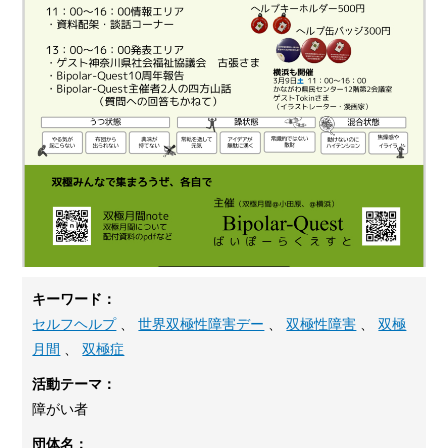
キーワード：
セルフヘルプ
、
世界双極性障害デー
、
双極性障害
、
双極
月間
、
双極症
活動テーマ：
障がい者
団体名：