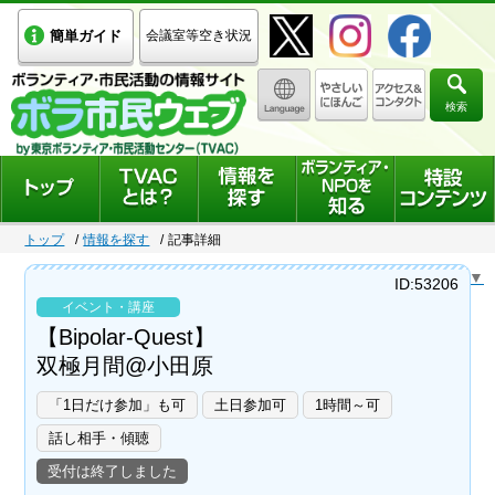
簡単ガイド
会議室等空き状況
検索
トップ
情報を探す
記事詳細
Select Language
▼
ID:53206
イベント・講座
【Bipolar-Quest】
双極月間@小田原
「1日だけ参加」も可
土日参加可
1時間～可
話し相手・傾聴
受付は終了しました