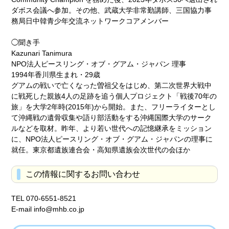
ダボス会議へ参加。その他、武蔵大学非常勤講師、三国協力事
務局日中韓青少年交流ネットワークコアメンバー
◯聞き手
Kazunari Tanimura
NPO法人ピースリング・オブ・グアム・ジャパン 理事
1994年香川県生まれ・29歳
グアムの戦いで亡くなった曽祖父をはじめ、第二次世界大戦中
に戦死した親族4人の足跡を追う個人プロジェクト「戦後70年の
旅」を大学2年時(2015年)から開始。また、フリーライターとし
て沖縄戦の遺骨収集や語り部活動をする沖縄国際大学のサーク
ルなどを取材。昨年、より若い世代への記憶継承をミッション
に、NPO法人ピースリング・オブ・グアム・ジャパンの理事に
就任。東京都遺族連合会・高知県遺族会次世代の会ほか
この情報に関するお問い合わせ
TEL 070-6551-8521
E-mail info@mhb.co.jp