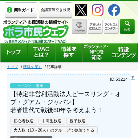
簡単ガイド
会議室等空き状況
検索
トップ
情報を探す
記事詳細
Select Language
▼
ID:53214
イベント・講座
【特定非営利活動法人ピースリング・オ
ブ・グアム・ジャパン】
若者世代で戦後80年を考えよう！
初心者歓迎
中高生歓迎
親子歓迎
大人数（10～20人）のグループで参加できる