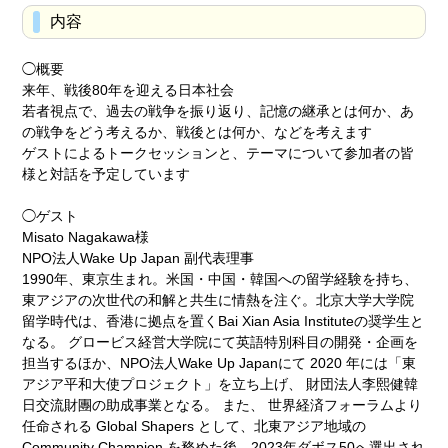
内容
◯概要
来年、戦後80年を迎える日本社会
若者視点で、過去の戦争を振り返り、記憶の継承とは何か、あ
の戦争をどう考えるか、戦後とは何か、などを考えます
ゲストによるトークセッションと、テーマについて参加者の皆
様と対話を予定しています
◯ゲスト
Misato Nagakawa様
NPO法人Wake Up Japan 副代表理事
1990年、東京生まれ。米国・中国・韓国への留学経験を持ち、
東アジアの次世代の和解と共生に情熱を注ぐ。北京大学大学院
留学時代は、香港に拠点を置くBai Xian Asia Instituteの奨学生と
なる。 グロービス経営大学院にて英語特別科目の開発・企画を
担当するほか、NPO法人Wake Up Japanにて 2020 年には「東
アジア平和大使プロジェクト」を立ち上げ、 財団法人李熙健韓
日交流財團の助成事業となる。 また、 世界経済フォーラムより
任命される Global Shapers として、北東アジア地域の
Community Champion を務めた後、2023年ダボス50へ選出され