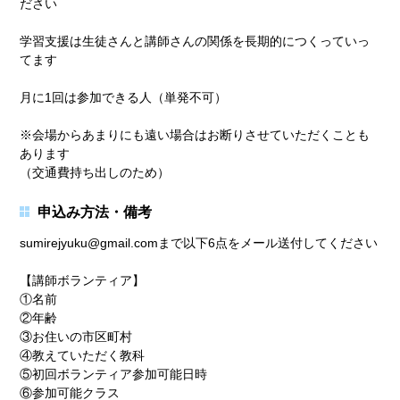
ださい
学習支援は生徒さんと講師さんの関係を長期的につくっていっ
てます
月に1回は参加できる人（単発不可）
※会場からあまりにも遠い場合はお断りさせていただくことも
あります
（交通費持ち出しのため）
申込み方法・備考
sumirejyuku@gmail.comまで以下6点をメール送付してください
【講師ボランティア】
①名前
②年齢
③お住いの市区町村
④教えていただく教科
⑤初回ボランティア参加可能日時
⑥参加可能クラス