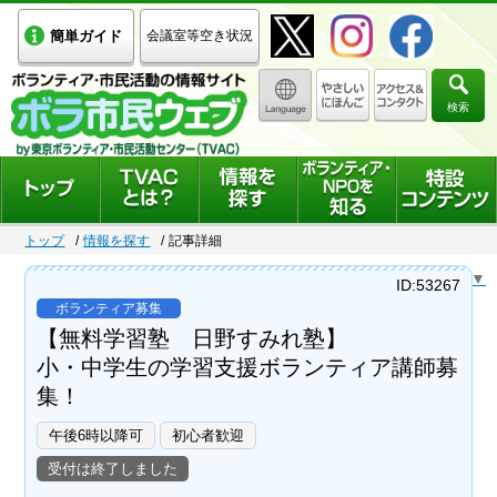
簡単ガイド
会議室等空き状況
検索
トップ
情報を探す
記事詳細
Select Language
▼
ID:53267
ボランティア募集
【無料学習塾 日野すみれ塾】
小・中学生の学習支援ボランティア講師募
集！
午後6時以降可
初心者歓迎
受付は終了しました