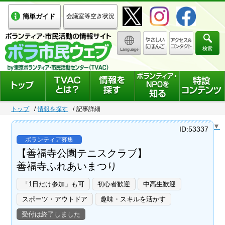
簡単ガイド
会議室等空き状況
検索
トップ
情報を探す
記事詳細
Select Language
▼
ID:53337
ボランティア募集
【善福寺公園テニスクラブ】
善福寺ふれあいまつり
「1日だけ参加」も可
初心者歓迎
中高生歓迎
スポーツ・アウトドア
趣味・スキルを活かす
受付は終了しました