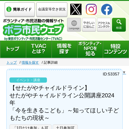
簡単ガイド
会議室等空き状況
検索
トップ
情報を探す
記事詳細
Select Language
▼
ID:53357
イベント・講座
【せたがやチャイルドライン】
せたがやチャイルドライン公開講座2024
年
「今を生きるこども」～知ってほしい子ど
もたちの現状～
「1日だけ参加」も可
土日参加可