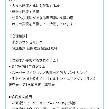
・人々の健康と成長を促進する場
・尊厳を回復する場
・効果的な援助ができる専門家の支援の場
これらの実現を目指して、活動しています。
【心理相談】
・来所カウンセリング
・電話相談(初回電話相談は無料)
【当団体が提供するプログラム】
■ 専門家向けプログラム
・スーパーヴィジョン／教育分析的カウンセリング
・学派や立場を超えて～《ミルトン・エリクソンに学ぶ》
研究会→第1水曜日夜、講読会
■ 箱庭療法部門
・箱庭療法ワークショップ→One Dayで開催
・箱庭療法講座〔全５回〕→各日6時間.箱庭をセッションで