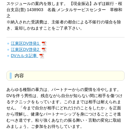
スケジュールの案内を致します。 【現金振込】みずほ銀行・桜
台支店(普) 1438903 名義:メンタルサービスセンター 草柳和
之
※納入された受講費は、主催者の都合による不催行の場合を除
き、返却しかねますことをご了承下さい。
江東区DV啓発1
江東区DV啓発2
DVカルタ記事
内容
あらゆる種類の暴力は、パートナーからの愛情を冷やします。
DVを伴う男性は、残念ながら自分が知らない間に相手を傷つけ
るテクニックをもっています。このままでは相手は耐えられま
せん。「今まで自分が相手にどれだけのことをしたか」を正面
から理解し、健康なパートナーシップを身につけることこそ進
むべき道です。粘り強くあなたの振る舞い・言動の変化に取組
みましょう。ご参加をお待ちしています。