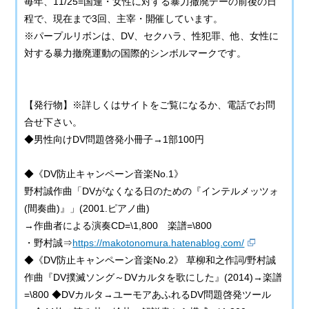
毎年、11/25=国連・女性に対する暴力撤廃デーの前後の日
程で、現在まで3回、主宰・開催しています。
※パープルリボンは、DV、セクハラ、性犯罪、他、女性に
対する暴力撤廃運動の国際的シンボルマークです。
【発行物】※詳しくはサイトをご覧になるか、電話でお問
合せ下さい。
◆男性向けDV問題啓発小冊子→1部100円
◆《DV防止キャンペーン音楽No.1》
野村誠作曲「DVがなくなる日のための『インテルメッツォ
(間奏曲)』」(2001.ピアノ曲)
→作曲者による演奏CD=\1,800 楽譜=\800
・野村誠⇒
https://makotonomura.hatenablog.com/
◆《DV防止キャンペーン音楽No.2》 草柳和之作詞/野村誠
作曲『DV撲滅ソング～DVカルタを歌にした』(2014)→楽譜
=\800 ◆DVカルタ→ユーモアあふれるDV問題啓発ツール