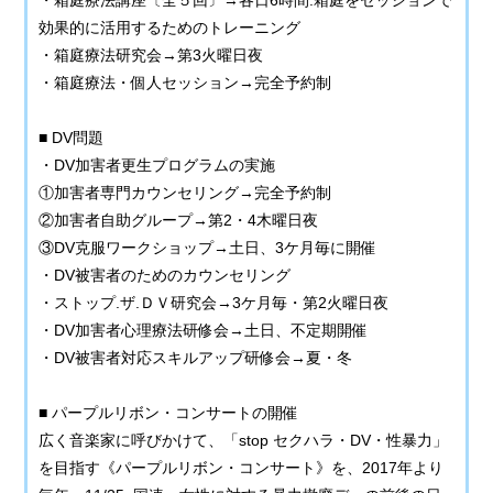
効果的に活用するためのトレーニング
・箱庭療法研究会→第3火曜日夜
・箱庭療法・個人セッション→完全予約制
■ DV問題
・DV加害者更生プログラムの実施
①加害者専門カウンセリング→完全予約制
②加害者自助グループ→第2・4木曜日夜
③DV克服ワークショップ→土日、3ケ月毎に開催
・DV被害者のためのカウンセリング
・ストップ.ザ.ＤＶ研究会→3ケ月毎・第2火曜日夜
・DV加害者心理療法研修会→土日、不定期開催
・DV被害者対応スキルアップ研修会→夏・冬
■ パープルリボン・コンサートの開催
広く音楽家に呼びかけて、「stop セクハラ・DV・性暴力」
を目指す《パープルリボン・コンサート》を、2017年より