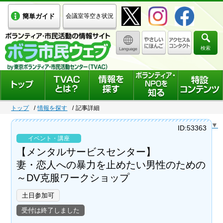
簡単ガイド
会議室等空き状況
検索
トップ
情報を探す
記事詳細
Select Language
▼
ID:53363
イベント・講座
【メンタルサービスセンター】
妻・恋人への暴力を止めたい男性のための
～DV克服ワークショップ
土日参加可
受付は終了しました