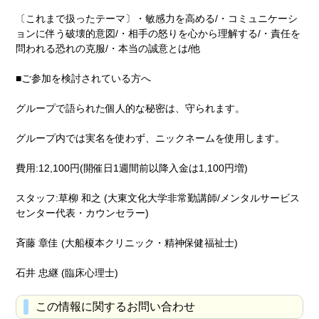
〔これまで扱ったテーマ〕・敏感力を高める/・コミュニケーシ
ョンに伴う破壊的意図/・相手の怒りを心から理解する/・責任を
問われる恐れの克服/・本当の誠意とは/他
■ご参加を検討されている方へ
グループで語られた個人的な秘密は、守られます。
グループ内では実名を使わず、ニックネームを使用します。
費用:12,100円(開催日1週間前以降入金は1,100円増)
スタッフ:草柳 和之 (大東文化大学非常勤講師/メンタルサービス
センター代表・カウンセラー)
斉藤 章佳 (大船榎本クリニック・精神保健福祉士)
石井 忠継 (臨床心理士)
この情報に関するお問い合わせ