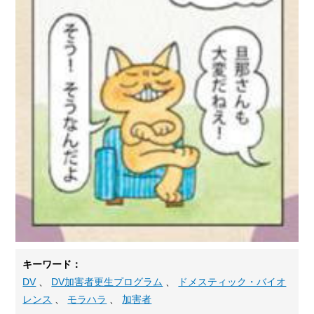
キーワード：
DV
、
DV加害者更生プログラム
、
ドメスティック・バイオ
レンス
、
モラハラ
、
加害者