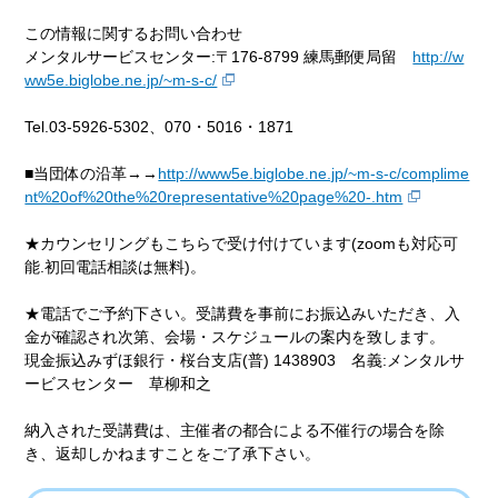
この情報に関するお問い合わせ
メンタルサービスセンター:〒176-8799 練馬郵便局留
http://w
ww5e.biglobe.ne.jp/~m-s-c/
Tel.03-5926-5302、070・5016・1871
■当団体の沿革→→
http://www5e.biglobe.ne.jp/~m-s-c/complime
nt%20of%20the%20representative%20page%20-.htm
★カウンセリングもこちらで受け付けています(zoomも対応可
能.初回電話相談は無料)。
★電話でご予約下さい。受講費を事前にお振込みいただき、入
金が確認され次第、会場・スケジュールの案内を致します。
現金振込みずほ銀行・桜台支店(普) 1438903 名義:メンタルサ
ービスセンター 草柳和之
納入された受講費は、主催者の都合による不催行の場合を除
き、返却しかねますことをご了承下さい。