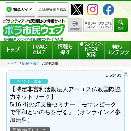
簡単ガイド
会議室等空き状況
検索
トップ
情報を探す
記事詳細
Select Language
▼
ID:53433
イベント・講座
【特定非営利活動法人アーユス仏教国際協
力ネットワーク】
5/16 街の灯支援セミナー「モザンビーク
で平和といのちを守る」（オンライン／参
加無料）
受付は終了しました