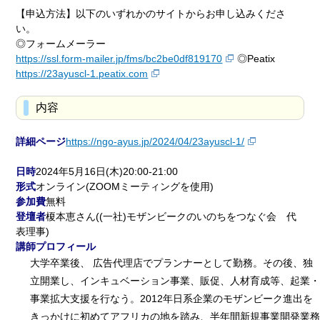
【申込方法】以下のいずれかのサイトからお申し込みくださ
い。
◎フォームメーラー
https://ssl.form-mailer.jp/fms/bc2be0df819170
◎Peatix
https://23ayuscl-1.peatix.com
内容
詳細ページ
https://ngo-ayus.jp/2024/04/23ayuscl-1/
日時
2024年5月16日(木)20:00-21:00
形式
オンライン(ZOOMミーティングを使用)
参加費
無料
登壇者
榎本恵さん((一社)モザンビークのいのちをつなぐ会 代
表理事)
講師プロフィール
大学卒業後、 広告代理店でプランナーとして勤務。その後、独
立開業し、インキュベーション事業、販促、人材育成等、起業・
事業拡大支援を行なう。2012年日系企業のモザンビーク進出を
きっかけに初めてアフリカの地を踏み、半年間新規事業開発業務