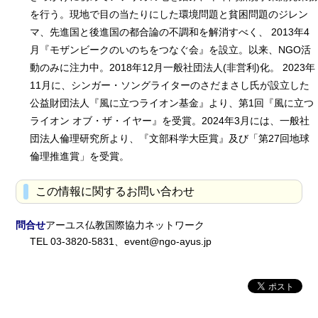
を行う。現地で目の当たりにした環境問題と貧困問題のジレン
マ、先進国と後進国の都合論の不調和を解消すべく、 2013年4
月『モザンビークのいのちをつなぐ会』を設立。以来、NGO活
動のみに注力中。2018年12月一般社団法人(非営利)化。 2023年
11月に、シンガー・ソングライターのさだまさし氏が設立した
公益財団法人『風に立つライオン基金』より、第1回『風に立つ
ライオン オブ・ザ・イヤー』を受賞。2024年3月には、一般社
団法人倫理研究所より、『文部科学大臣賞』及び「第27回地球
倫理推進賞」を受賞。
この情報に関するお問い合わせ
問合せ
アーユス仏教国際協力ネットワーク
TEL 03-3820-5831、event@ngo-ayus.jp