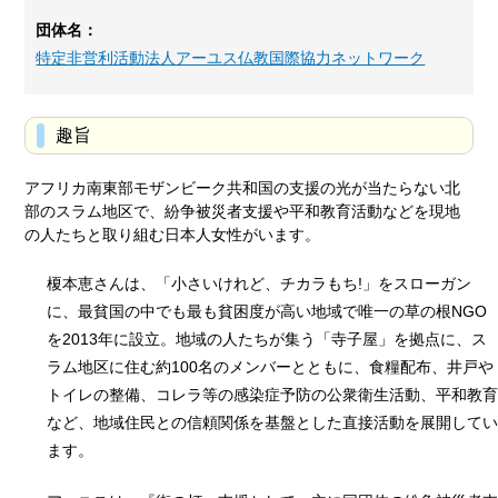
団体名：
特定非営利活動法人アーユス仏教国際協力ネットワーク
趣旨
アフリカ南東部モザンビーク共和国の支援の光が当たらない北
部のスラム地区で、紛争被災者支援や平和教育活動などを現地
の人たちと取り組む日本人女性がいます。
榎本恵さんは、「小さいけれど、チカラもち!」をスローガン
に、最貧国の中でも最も貧困度が高い地域で唯一の草の根NGO
を2013年に設立。地域の人たちが集う「寺子屋」を拠点に、ス
ラム地区に住む約100名のメンバーとともに、食糧配布、井戸や
トイレの整備、コレラ等の感染症予防の公衆衛生活動、平和教育
など、地域住民との信頼関係を基盤とした直接活動を展開してい
ます。