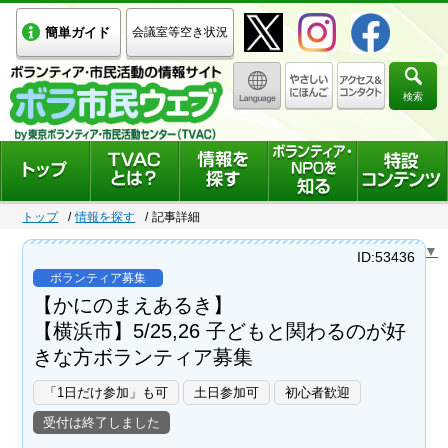
簡単ガイド
会議室等空き状況
検索
トップ
情報を探す
記事詳細
Select Language
▼
ID:53436
ボランティア募集
【かにのまえあるき】
【横浜市】5/25,26 子どもと関わるのが好
きな方ボランティア募集
「1日だけ参加」も可
土日参加可
初心者歓迎
受付は終了しました