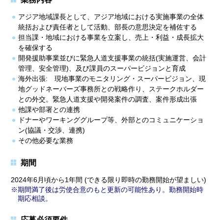
アジア地域課長として、アジア地域における実施事業の全体
統括および責任者として活動、部長の意思決定を補佐する
担当課・地域における事業を立案し、売上・利益・成長拡大
を確保する
開発援助事業並びに緊急人道支援事業の統括(実施運営、会計
管理、安全管理)、及び課員のスーパービジョンと育成
海外出張: 現地事業のモニタリング・スーパービジョン、現
地グッドネーバーズ事務所との戦略作り、ステークホルダー
との外交。緊急人道支援や開発案件の調査、案件形成出張
他課や部署との連携
ドナーやワーキンググループ等、外部とのコミュニケーショ
ン(協議・交渉、連携)
その他必要な業務
期間
2024年6月頃から1年間 (できる限り即時の勤務開始が望ましい)
期間満了後は労使合意のもと更新の可能性あり。勤務開始時
期応相談。
応募必須要件