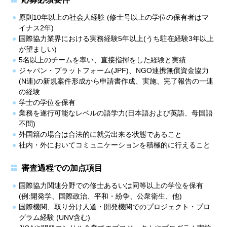
原則10年以上の社会人経験 (修士号以上の学位の保有者はマ
イナス2年)
国際協力業界における実務経験5年以上(うち駐在経験3年以上
が望ましい)
5名以上のチームを率い、直接指揮をした経験と実績
ジャパン・プラットフォーム(JPF)、NGO連携無償資金協力
(N連)の新規案件形成から申請書作成、実施、完了報告の一連
の経験
学士の学位を保有
業務を遂行可能なレベルの語学力(日本語および英語、母国語
不問)
外国籍の場合は合法的に就労出来る状態であること
社内・外においてコミュニケーションを積極的に行えること
審査過程での加点項目
国際協力関連分野での修士あるいは同等以上の学位を保有
(例:開発学、国際政治、平和・紛争、公衆衛生、他)
国際機関、取り分け人道・開発機関でのプロジェクト・プロ
グラム経験 (UNV含む)