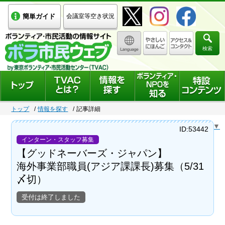
簡単ガイド
会議室等空き状況
検索
トップ
情報を探す
記事詳細
Select Language
▼
ID:53442
インターン・スタッフ募集
【グッドネーバーズ・ジャパン】
海外事業部職員(アジア課課長)募集（5/31
〆切）
受付は終了しました