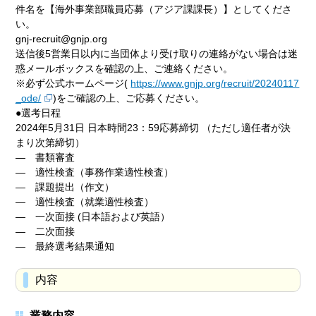
件名を【海外事業部職員応募（アジア課課長）】としてくださ
い。
gnj-recruit@gnjp.org
送信後5営業日以内に当団体より受け取りの連絡がない場合は迷
惑メールボックスを確認の上、ご連絡ください。
※必ず公式ホームページ(
https://www.gnjp.org/recruit/20240117
_ode/
)をご確認の上、ご応募ください。
●選考日程
2024年5月31日 日本時間23：59応募締切 （ただし適任者が決
まり次第締切）
― 書類審査
― 適性検査（事務作業適性検査）
― 課題提出（作文）
― 適性検査（就業適性検査）
― 一次面接 (日本語および英語）
― 二次面接
― 最終選考結果通知
内容
業務内容