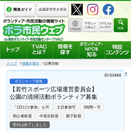
簡単ガイド
会議室等空き状況
検索
トップ
情報を探す
記事詳細
Select Language
▼
ID:53466
ボランティア募集
【若竹スポーツ広場運営委員会】
公園の清掃活動ボランティア募集
「1日だけ参加」も可
土日参加可
1時間～可
初心者歓迎
中高生歓迎
親子歓迎
受付は終了しました