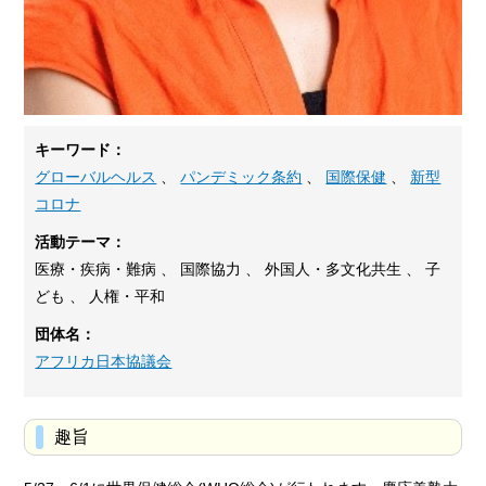
キーワード：
グローバルヘルス
、
パンデミック条約
、
国際保健
、
新型
コロナ
活動テーマ：
医療・疾病・難病 、 国際協力 、 外国人・多文化共生 、 子
ども 、 人権・平和
団体名：
アフリカ日本協議会
趣旨