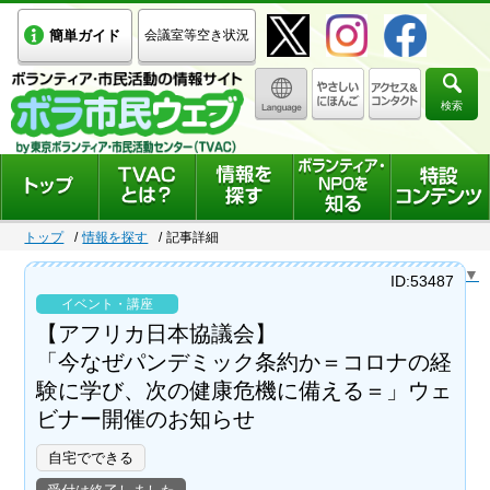
簡単ガイド
会議室等空き状況
検索
トップ
情報を探す
記事詳細
Select Language
▼
ID:53487
イベント・講座
【アフリカ日本協議会】
「今なぜパンデミック条約か＝コロナの経
験に学び、次の健康危機に備える＝」ウェ
ビナー開催のお知らせ
自宅でできる