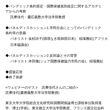
◆パンデミック条約策定・国際保健規則改定に関するアカデミ
アからの考察
詫摩佳代・慶応義塾大学法学部教授
◆パネルディスカッション1:市民社会にとってのパンデミック
条約等の意義
パネリスト:金杉詩子(国境なき医師団日本)、稲場雅紀(アフリカ
日本協議会)
◆パネルディスカッション2:反対論とその背景
パネリスト:本田徹(シェア国際保健協力市民の会)、稲場雅紀
◆質疑応答
◆終了挨拶
<ウェビナーのゲスト 詫摩佳代さんのご紹介>
詫摩佳代(慶應義塾大学法学部教授)
東京大学大学院総合文化研究科国際関係論博士課程単位取得退
学、博士(学術)。東京都立大学法学部教授、フランス国立社会科