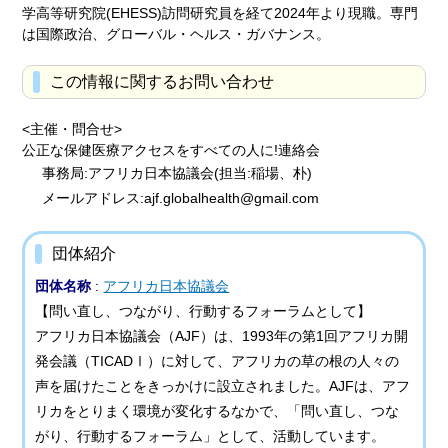
学高等研究院(EHESS)訪問研究員を経て2024年より現職。専門
は国際政治、グローバル・ヘルス・ガバナンス。
この情報に関するお問い合わせ
<主催・問合せ>
公正な保健医療アクセスをすべての人に!連絡会
事務局:アフリカ日本協議会(担当:稲場、朴)
メールアドレス:ajf.globalhealth@gmail.com
団体紹介
団体名称
:
アフリカ日本協議会
【問い直し、つながり、行動するフォーラムとして】
アフリカ日本協議会（AJF）は、1993年の第1回アフリカ開
発会議（TICADⅠ）に対して、アフリカの草の根の人々の
声を届けたことをきっかけに設立されました。AJFは、アフ
リカをとりまく環境が変化するなかで、「問い直し、つな
がり、行動するフォーラム」として、活動しています。