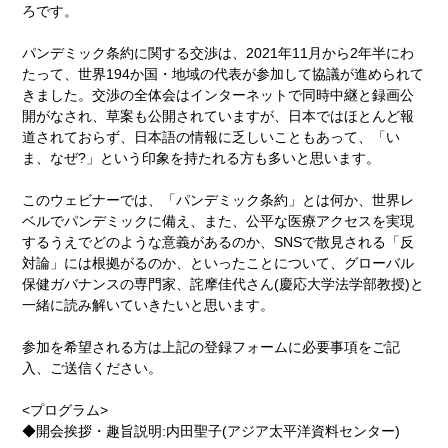
ろです。
パンデミック条約に関する交渉は、2021年11月から2年半にわ
たって、世界194か国・地域の代表が参加して協議が進められて
きました。交渉の全体会はインターネットで同時中継と録画公
開がなされ、草案も公開されていますが、日本ではほとんど報
道されておらず、日本語の情報に乏しいこともあって、「い
ま、なぜ?」という印象を持たれる方も多いと思います。
このウェビナーでは、「パンデミック条約」とは何か、世界レ
ベルでパンデミックに備え、また、公平な医療アクセスを実現
するうえでどのような意義があるのか、SNSで散見される「反
対論」には根拠がるのか、といったことについて、グローバル
保健ガバナンスの専門家、詫摩佳代さん(慶応大学法学部教授)と
一緒に読み解いていきたいと思います。
参加を希望される方は上記の登録フォームに必要事項をご記
入、ご送信ください。
<プログラム>
◆開会挨拶・趣旨説明:内田聖子(アジア太平洋資料センター)