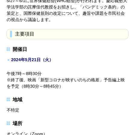
5/27～6/1に世界保健総会(WHO総会)が行われます。慶応義塾大
学法学部の詫摩佳代教授をお招きし、「パンデミック条約」の
策定と、国際保健規則の改定について、趣旨や課題を市民社会
の視点から議論します。
主要項目
開催日
2024年5月21日（火）
午後7時～8時30分
※終了後、映画「新型コロナが映すいのちの格差」予告編上映
を予定（8時30分～8時45分）
地域
不特定
場所
オンライン（Zoom）