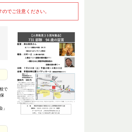
すのでご注意ください。
校で
保
会」