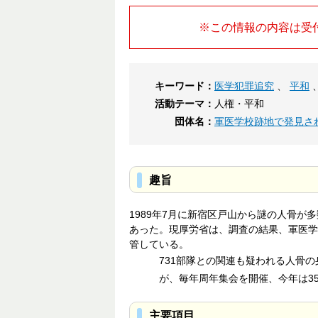
※この情報の内容は受
キーワード：
医学犯罪追究
、
平和
活動テーマ：
人権・平和
団体名：
軍医学校跡地で発見さ
趣旨
1989年7月に新宿区戸山から謎の人骨
あった。現厚労省は、調査の結果、軍医学
管している。
731部隊との関連も疑われる人骨
が、毎年周年集会を開催、今年は3
主要項目