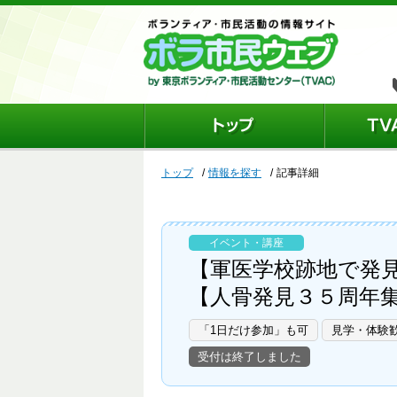
トップ
情報を探す
記事詳細
イベント・講座
【軍医学校跡地で発
【人骨発見３５周年集
「1日だけ参加」も可
見学・体験
受付は終了しました