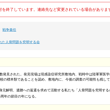
付を終了しています。連絡先など変更されている場合がありま
、
戦争責任
れた人骨問題を究明する会
が多数発見された。発見現場は現感染症研究所敷地内、戦時中は陸軍軍医学
校の標本類であることを認め、敷地内に、今後の調査の可能性も残して
の身元解明、遺贈への返還を求めて活動する私たち「人骨問題を究明する
5周年の節目の年になる。