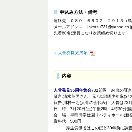
申込み方法・備考
連絡先 ０８０－６６０２－２９１３（鳥
メールアドレス jinkotsu731@yahoo.co.j
先着80名(定員になり次第締め切ります）
人骨発見35周年
内容
人骨発見35周年集会
731部隊 94歳の証言
証言:清水英男さん 元731部隊少年隊(9
報告:川村一之(人骨の会代表) 人骨は7
日 時 7月20日(土)午後2時～4時30分(
会 場 早稲田奉仕園リバティホール(新宿
資料代 500円
厚生労働省はこのほど30年前に調