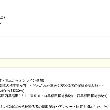
居）
p
4才・地元からオンライン参加)
31部隊の標本類か?! ～開示された軍医学校関係者の記録を読み解く～
開場午後1時30分)
区西早稲田2-3-1 東京メトロ早稲田駅徒歩5分・西早稲田駅徒歩8分)
査した陸軍軍医学校関係者の聴取記録やアンケート回答を開示した。そ