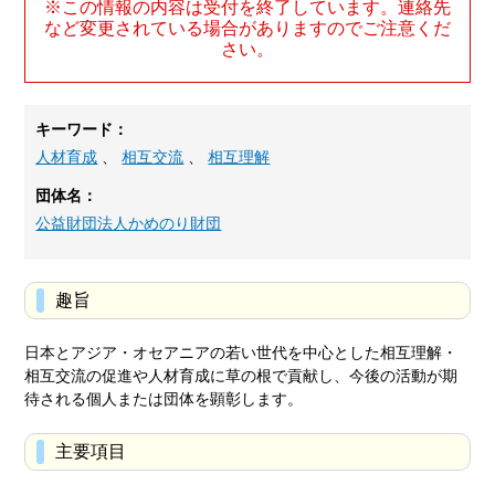
※この情報の内容は受付を終了しています。連絡先
など変更されている場合がありますのでご注意くだ
さい。
キーワード：
人材育成
、
相互交流
、
相互理解
団体名：
公益財団法人かめのり財団
趣旨
日本とアジア・オセアニアの若い世代を中心とした相互理解・
相互交流の促進や人材育成に草の根で貢献し、今後の活動が期
待される個人または団体を顕彰します。
主要項目