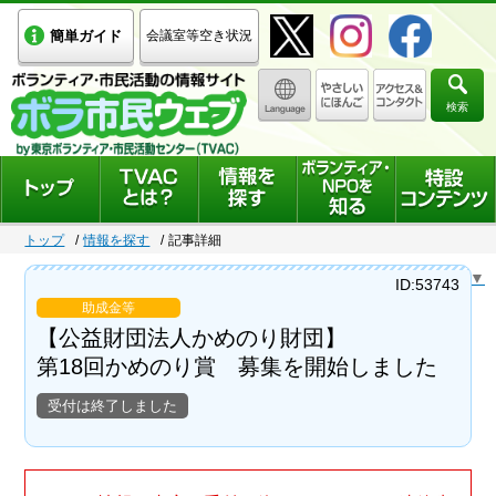
簡単ガイド
会議室等空き状況
検索
トップ
情報を探す
記事詳細
Select Language
▼
ID:53743
助成金等
【公益財団法人かめのり財団】
第18回かめのり賞 募集を開始しました
受付は終了しました