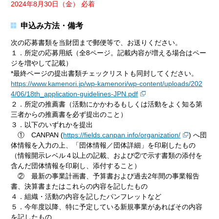
2024年8月30日（金） 必着
申込み方法・備考
次の応募書類を当財団まで郵便等で、お送りください。
１．所定の応募用紙（全8ページ。記載内容が増える場合はペー
ジを増やして記載）
*最終ページの提出書類チェックリストも同封してください。
https://www.kamenori.jp/wp-kamenori/wp-content/uploads/202
4/06/18th_application-guidelines-JPN.pdf
２．所定の推薦書（活動にかかわるもしくは活動をよく知る第
三者からの推薦書を必ず提出のこと）
３．以下のいずれかを提出
① CANPAN (
https://fields.canpan.info/organization/
) へ団
体情報を入力の上、「団体情報／団体詳細」を印刷したもの
（情報開示レベル４以上の記載、および②で示す書類の添付を
含んだ団体情報を印刷し、添付すること）
② 最新の事業計画書、予算書および過去2年間の事業報告
書、決算書またはこれらの内容を記したもの
４．組織・活動の内容を記したパンフレットなど
５．今年度以降、特に予定している新規事業があればその内容
を記したもの