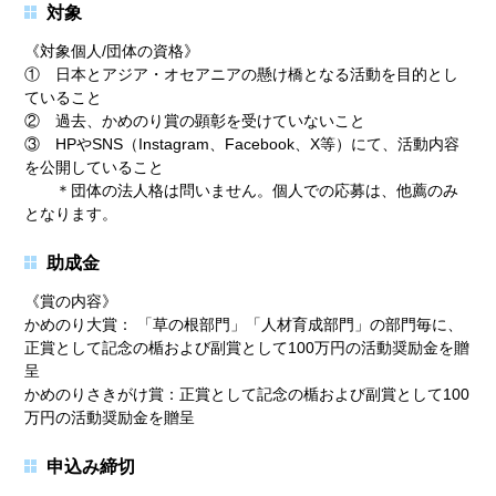
対象
《対象個人/団体の資格》
① 日本とアジア・オセアニアの懸け橋となる活動を目的とし
ていること
② 過去、かめのり賞の顕彰を受けていないこと
③ HPやSNS（Instagram、Facebook、X等）にて、活動内容
を公開していること
＊団体の法人格は問いません。個人での応募は、他薦のみ
となります。
助成金
《賞の内容》
かめのり大賞： 「草の根部門」「人材育成部門」の部門毎に、
正賞として記念の楯および副賞として100万円の活動奨励金を贈
呈
かめのりさきがけ賞：正賞として記念の楯および副賞として100
万円の活動奨励金を贈呈
申込み締切