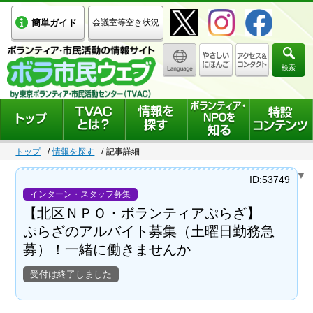
簡単ガイド
会議室等空き状況
検索
トップ
情報を探す
記事詳細
Select Language
▼
ID:53749
インターン・スタッフ募集
【北区ＮＰＯ・ボランティアぷらざ】
ぷらざのアルバイト募集（土曜日勤務急
募）！一緒に働きませんか
受付は終了しました