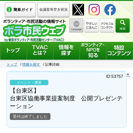
簡単ガイド
会議室等空き状況
検索
トップ
情報を探す
記事詳細
Select Language
▼
ID:53757
イベント・講座
【台東区】
台東区協働事業提案制度 公開プレゼンテ
ーション
受付は終了しました