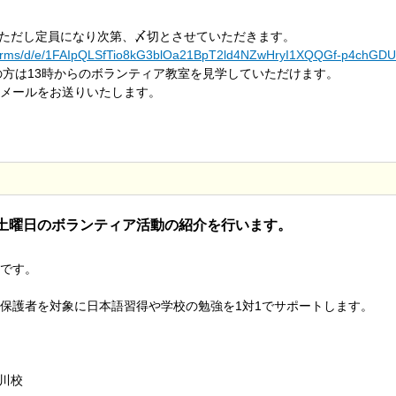
す。ただし定員になり次第、〆切とさせていただきます。
m/forms/d/e/1FAIpQLSfTio8kG3blOa21BpT2ld4NZwHryI1XQQGf-p4chGDU
方は13時からのボランティア教室を見学していただけます。
メールをお送りいたします。
土曜日のボランティア活動の紹介を行います。
です。
保護者を対象に日本語習得や学校の勉強を1対1でサポートします。
荒川校