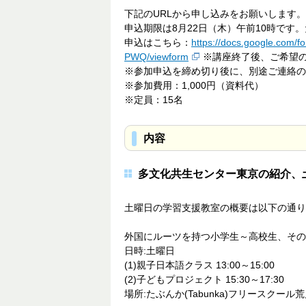
下記のURLから申し込みをお願いします。
申込期限は8月22日（木）午前10時で
申込はこちら：
https://docs.google.co
PWQ/viewform
※講座終了後、ご希望の
※参加申込を締め切り後に、別途ご連絡の
※参加費用：1,000円（資料代）
※定員：15名
内容
多文化共生センター東京の紹介、
土曜日の学習支援教室の概要は以下の通り
外国にルーツを持つ小学生～高校生、その
日時:土曜日
(1)親子日本語クラス 13:00～15:00
(2)子どもプロジェクト 15:30～17:30
場所:たぶんか(Tabunka)フリースクール