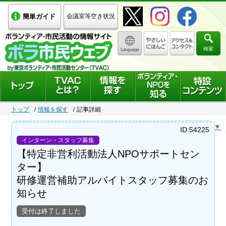
簡単ガイド
会議室等空き状況
検索
トップ
情報を探す
記事詳細
Select Language
▼
ID:54225
インターン・スタッフ募集
【特定非営利活動法人NPOサポートセン
ター】
研修運営補助アルバイトスタッフ募集のお
知らせ
受付は終了しました