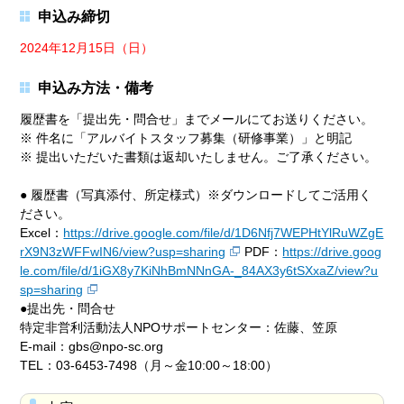
申込み締切
2024年12月15日（日）
申込み方法・備考
履歴書を「提出先・問合せ」までメールにてお送りください。
※ 件名に「アルバイトスタッフ募集（研修事業）」と明記
※ 提出いただいた書類は返却いたしません。ご了承ください。
● 履歴書（写真添付、所定様式）※ダウンロードしてご活用く
ださい。
Excel：
https://drive.google.com/file/d/1D6Nfj7WEPHtYlRuWZgE
rX9N3zWFFwIN6/view?usp=sharing
PDF：
https://drive.goog
le.com/file/d/1iGX8y7KiNhBmNNnGA-_84AX3y6tSXxaZ/view?u
sp=sharing
●提出先・問合せ
特定非営利活動法人NPOサポートセンター：佐藤、笠原
E-mail：gbs@npo-sc.org
TEL：03-6453-7498（月～金10:00～18:00）