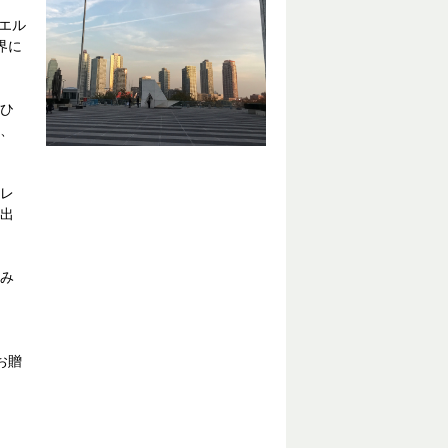
エル
界に
ひ
、
レ
出
み
お贈