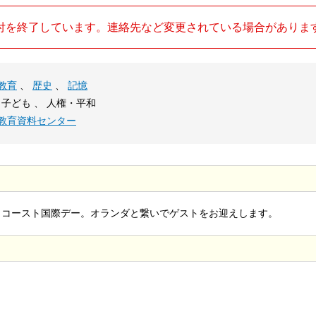
付を終了しています。連絡先など変更されている場合がありま
教育
、
歴史
、
記憶
 子ども 、 人権・平和
ト教育資料センター
ロコースト国際デー。オランダと繋いでゲストをお迎えします。