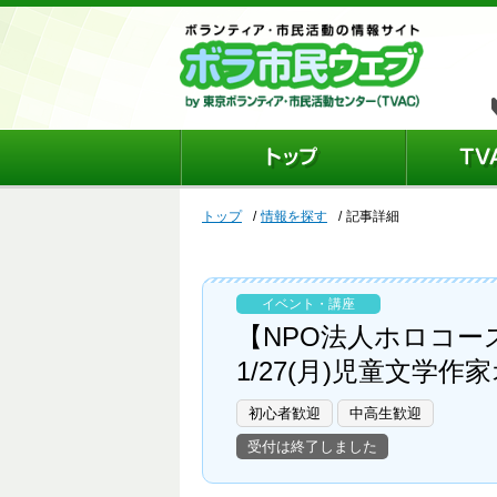
トップ
情報を探す
記事詳細
イベント・講座
【NPO法人ホロコー
1/27(月)児童文
初心者歓迎
中高生歓迎
受付は終了しました