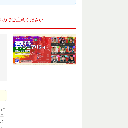
すのでご注意ください。
・
、
」に
「ニ
現
り