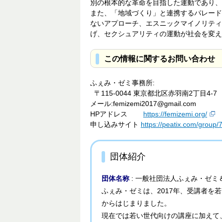
別の根本的な革命を目指した運動であり、
また、「地域づくり」と連携するパレード
ないアプローチ、エスニックマイノリティ
げ、セクシュアリティの運動が社会を変え
この情報に関するお問い合わせ
ふぇみ・ゼミ事務所:
〒115-0044 東京都北区赤羽南2丁目4-
メール:femizemi2017@gmail.com
HPアドレス
https://femizemi.org/
申し込みサイト
https://peatix.com/group
団体紹介
団体名称
: 一般社団法人ふぇみ・ゼミ
ふぇみ・ゼミは、2017年、受講者を
からはじまりました。
現在では若い世代向けの講座に加えて