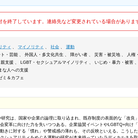
付を終了しています。連絡先など変更されている場合がありま
リティ
、
マイノリティ
、
社会
、
運動
ト・芸能 、 外国人・多文化共生 、 障がい者 、 災害・被災地 、 人権
り親支援 、 LGBT・セクシュアルマイノリティ 、 いじめ・暴力・被害 
まな人への支援
ゼミ＆カフェ
動や研究は、国家や企業の論理に取り込まれ、既存制度の表面的な「改良
会変革に向けた力を失いつつある。企業協賛イベントやLGBTQ+向け
動きに対する「慣れ」や警戒感の薄れも、その反映といえる。こうした
クシュアリティをめぐる運動や研究が本来持っていたラディカルさを取