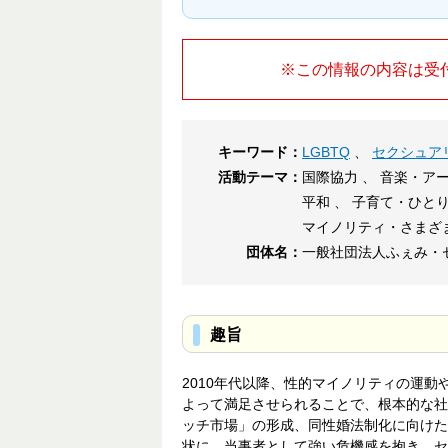
※この情報の内容は受
キーワード：
LGBTQ
、
セクシュア
活動テーマ：
国際協力 、 音楽・アー
平和 、 子育て・ひと
マイノリティ・さまざ
団体名：
一般社団法人ふぇみ・
趣旨
2010年代以降、性的マイノリティの運
よって満足させられることで、根本的な社
ッチ市場」の形成、同性婚法制化に向けた
状に、当事者として強い危機感を抱き、セ