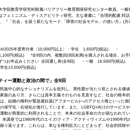
大学院教育学研究科附属バリアフリー教育開発研究センター教員。一般
はフェミニズム・ディスアビリティ研究。主な著書に『合理的配慮:対話
年)、『「社会」を扱う新たなモード:「障害の社会モデル」の使い方』(共
/2025年度寄付者〈10,000円以上〉・学生 1,650円(税込) ・
 1,100円(税込) *全9回の内、複数回(9回未満)を購入される場合、お
お申込みください 全回通し券(全9回) ・一般 16,500円(税込)
学生13,500円(税込)
ティー運動と政治の間で」全9回
民族中心的なナショナリズムを批判し、異性愛が当たり前とされる価値
家族のあり方、さらには資本主義そのものを見直すなど、社会の根本的
は、結婚の権利や緊急避妊薬(アフターピル)へのアクセス権といった個
の保守化・右傾化が進行しています。また、LGBTQ+向けのサービス
運動が商業的に利用されることで、本来の社会革命の力が損なわれてい
講座では1980年代のエイズ/クィア・アクティヴィズムや1990年代
振り返ります。これらは、単なる権利拡大にとどまらず、社会的排除や