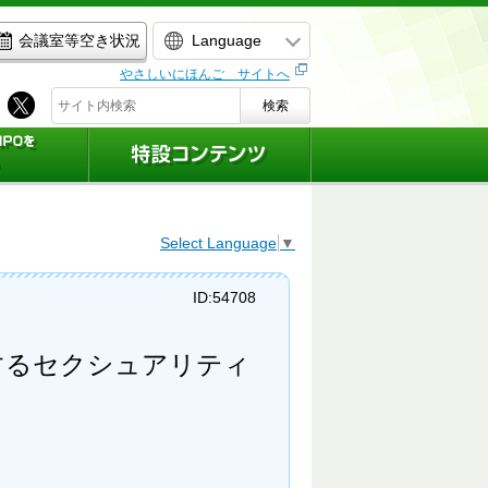
Language
会議室等空き状況
やさしいにほんご サイトへ
検索
Select Language
▼
ID:54708
するセクシュアリティ