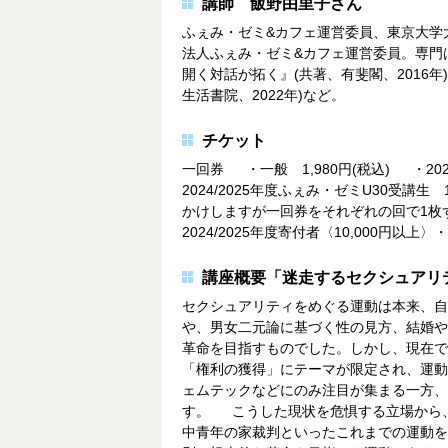
講師 飯野由里子さん
ふぇみ・ゼミ&カフェ運営委員、東京大学
法人ふぇみ・ゼミ&カフェ運営委員。専門
開く対話が拓く』(共著、有斐閣、2016
生活書院、2022年)など。
チケット
一回券 ・一般 1,980円(税込) ・2024
2024/2025年度ふぇみ・ゼミU30受講生
かけしますが一回券をそれぞれの回で1枚ずつ
2024/2025年度寄付者〈10,000円以上〉・
講座概要「迷走するセクシュアリ
セクシュアリティをめぐる運動は本来、自
や、男女二元論に基づく性の見方、結婚や
革命を目指すものでした。しかし、現在で
「権利の獲得」にテーマが限定され、運動
ェムテックなどにのみ注目が集まる一方、
す。 こうした現状を危惧する立場から、本
中青年の家裁判といったこれまでの運動を