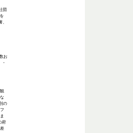
社団
を
著、
手数お
 ・
観
な
別の
やフ
ま
の府
差