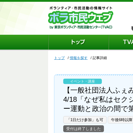
トップ
情報を探す
記事詳細
イベント・講座
【一般社団法人ふぇ
4/18「なぜ私はセ
ー運動と政治の間で第
「1日だけ参加」も可
午後6時以降
受付は終了しました