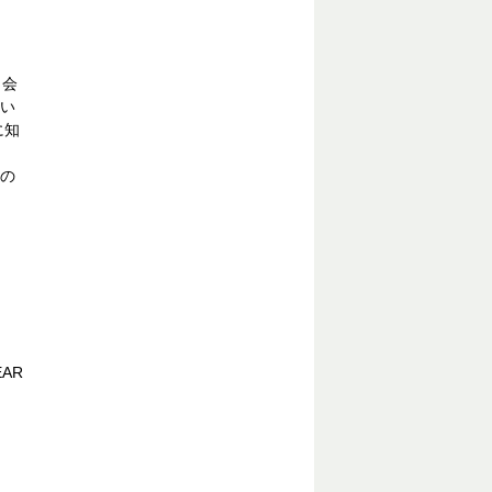
、会
い
に知
の
AR