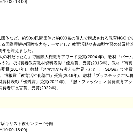
日10:00-18:00)
団体など、約50の民間団体と約600名の個人で構成される教育NGOで
ばれる国際理解や国際協力をテーマとした教育活動や参加型学習の普及推
0周年を迎えました。
人の村だったら』で国際人権教育アワード受賞(2004 年)。教材『パー
う?』で消費者教育教材資料表彰「優秀賞」受賞(2015年)、教材『写
受賞(2017年)、教材『スマホから考える世界・わたし・SDGs』で消
)。博報賞「教育活性化部門」受賞(2018年)。教材『プラスチックごみ:
資料表彰「優秀賞」受賞(2021年)、『服・ファッション:開発教育ア
費者庁長官賞」受賞(2022年)。
-41富坂キリスト教センター2号館
日10:00-18:00)