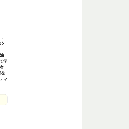
す。
進を
ム油
真で学
費者
開発
クティ