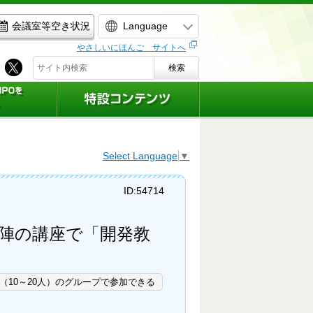
Language
会議室等空き状況
やさしいにほんご サイトへ
検索
Select Language
▼
ID:54714
講師陣の講座で「開発教
（10～20人）のグループで参加できる