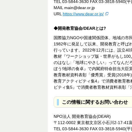
TEL 03-5844-3630 FAX 03-3818-5940(平
MAIL main@dear.or.jp
URL
https://www.dear.or.jp/
◆開発教育協会/DEARとは?
国際協力NGOや国連関係団体、地域の市民
1982年に発足して以来、開発教育と呼
行っています。2022年12月には、設立4
教材『ワークショップ版・世界がもし100
のはなし:「地球にやさしい」ってなんだろ
ぼう!地球の食卓』で内閣府特命担当大臣賞
教育教材資料表彰「優秀賞」受賞(2018年
教育アクティビティ集4』で消費者教育教材
ビティ集5』で消費者教育教材資料表彰「消
この情報に関するお問い合わせ
NPO法人 開発教育協会(DEAR)
〒112-0002 東京都文京区小石川2-17
TEL 03-5844-3630 FAX 03-3818-5940(平