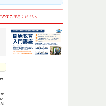
すのでご注意ください。
れ
、会
い
に知