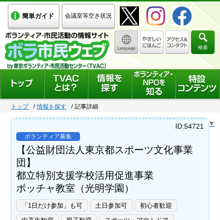
簡単ガイド
会議室等空き状況
検索
トップ
情報を探す
記事詳細
Select Language
▼
ID:54721
ボランティア募集
【公益財団法人東京都スポーツ文化事業
団】
都立特別支援学校活用促進事業
ボッチャ教室（光明学園）
「1日だけ参加」も可
土日参加可
初心者歓迎