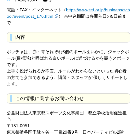
電話・FAX・インターネット（
https://www.tef.or.jp/business/sch
ool/event/post_176.html
） ※申込期間は各開催日の5日前ま
で
内容
ボッチャは、赤・青それぞれ6個のボールをいかに、ジャックボ
ール(目標球)と呼ばれる白いボールに近づけるかを競うスポーツ
です。
上手く投げられるか不安、ルールがわからないといった初心者
の方でも参加できるよう、講師・スタッフが'優しくサポートし
ます。
この情報に関するお問い合わせ
公益財団法人東京都スポーツ文化事業団 都立学校活用促進担
当
〒151-0051
東京都渋谷区千駄ヶ谷一丁目29番9号 日本パーティビル2階