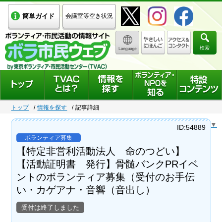
簡単ガイド
会議室等空き状況
検索
トップ
情報を探す
記事詳細
Select Language
▼
ID:54889
ボランティア募集
【特定非営利活動法人 命のつどい】
【活動証明書 発行】骨髄バンクPRイベ
ントのボランティア募集（受付のお手伝
い・カゲアナ・音響（音出し）
受付は終了しました