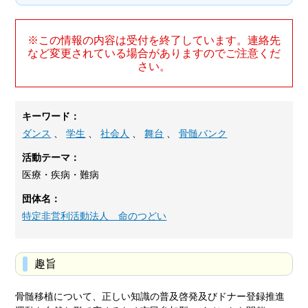
※この情報の内容は受付を終了しています。連絡先
など変更されている場合がありますのでご注意くだ
さい。
キーワード：
ダンス
、
学生
、
社会人
、
舞台
、
骨髄バンク
活動テーマ：
医療・疾病・難病
団体名：
特定非営利活動法人 命のつどい
趣旨
骨髄移植について、正しい知識の普及啓発及びドナー登録推進