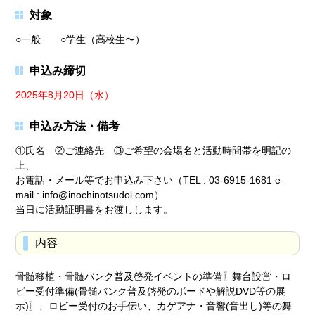
対象
○一般 ○学生（高校生〜）
申込み締切
2025年8月20日（水）
申込み方法・備考
①氏名 ②ご連絡先 ③ご希望の会場名と活動時間帯を明記の
上、
お電話・メール等でお申込み下さい（TEL : 03-6915-1681 e-
mail : info@inochinotsudoi.com）
当日に活動証明書をお渡しします。
内容
骨髄移植・骨髄バンク普及啓発イベントの準備〖舞台設営・ロ
ビー受付準備(骨髄バンク普及啓発のボードや解説DVD等の展
示)〗、ロビー受付のお手伝い、カゲアナ・音響(音出し)等の舞