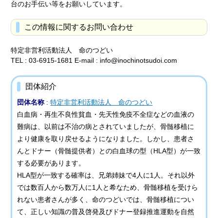
台のお手伝い等をお願いしています。
この情報に関するお問い合わせ
特定非営利活動法人 命のつどい
TEL : 03-6915-1681 E-mail : info@inochinotsudoi.com
団体紹介
団体名称
:
特定非営利活動法人 命のつどい
白血病・再生不良性貧血・先天性免疫不全症などの血液の
難病は、以前は不治の病とされていましたが、骨髄移植に
より健康を取り戻せるようになりました。しかし、患者さ
んとドナー（骨髄提供者）との白血球の型（HLA型）が一致
する必要があります。
HLA型が一致する確率は、兄弟姉妹で4人に1人。それ以外
では数百人から数万人に1人と希なため、骨髄移植を受けら
れない患者さんが多く、命のつどいでは、骨髄移植につい
て、正しい知識の普及啓発及びドナー登録推進運動を自然