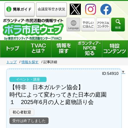
簡単ガイド
会議室等空き状況
検索
トップ
情報を探す
記事詳細
Select Language
▼
ID:54910
イベント・講座
【特非 日本ガルテン協会】
時代によって変わってきた日本の庭園
１ 2025年6月の人と庭物語り会
初心者歓迎
受付は終了しました