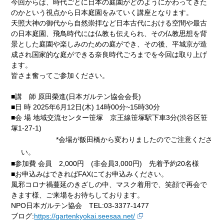
今回からは、時代ごとに日本の庭園がどのようにかわってきた
のかという視点から日本庭園をみていく講座となります。
天照大神の御代から自然崇拝など日本古代における空間や最古
の日本庭園、飛鳥時代には仏教も伝えられ、その仏教思想を背
景とした庭園や楽しみのための庭ができ、その後、平城京が造
成され国家的な庭ができる奈良時代ごろまでを今回は取り上げ
ます。
皆さま奮ってご参加ください。
■講 師 原田榮進(日本ガルテン協会会長)
■日 時 2025年6月12日(木) 14時00分~15時30分
■会 場 地域交流センター笹塚 京王線笹塚駅下車3分(渋谷区笹
塚1-27-1)
*会場が飯田橋から変わりましたのでご注意くださ
い。
■参加費 会員 2,000円 (非会員3,000円) 先着予約20名様
■お申込みはできればFAXにてお申込みください。
風邪コロナ禍蔓延のきざしの中、マスク着用で、笑顔で再会で
きます様、ご来場をお待ちしております。
NPO日本ガルテン協会 TEL:03-3377-1477
ブログ:
https://gartenkyokai.seesaa.net/