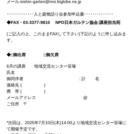
メール:eishin-garten@msi.biglobe.ne.jp
･････････････人と庭物語り会参加申込書･･････････････
◆FAX・03-3377-9810 NPO日本ガルテン協会:講座担当宛
(ご記入の上、このままFAXして下さい)下記のように申し込みま
す。
◆□御出席 □御欠席
6月の講座 地域交流センター笹塚
氏名
御同伴者 : 計 名
連絡先 ( )
携 帯 ( )
メールアドレス @
ご住所 〒
*次回は、2025年7月10日(木)14:00より地域交流センター笹塚に
て開催予定です。