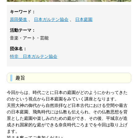
キーワード：
原田榮進
、
日本ガルテン協会
、
日本庭園
活動テーマ：
音楽・アート・芸能
団体名：
特非 日本ガルテン協会
趣旨
今回からは、時代ごとに日本の庭園がどのようにかわってきた
のかという視点から日本庭園をみていく講座となります。
天照大神の御代から自然崇拝など日本古代における空間や最古
の日本庭園、飛鳥時代には仏教も伝えられ、その仏教思想を背
景とした庭園や楽しみのための庭ができ、その後、平城京が造
成され国家的な庭ができる奈良時代ごろまでを今回は取り上げ
ます。
皆さま奮ってご参加ください。