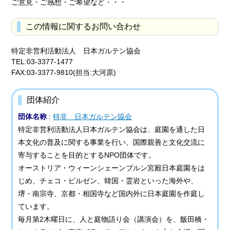
ご意見・ご感想・ご希望など・・・
この情報に関するお問い合わせ
特定非営利活動法人 日本ガルテン協会
TEL:03-3377-1477
FAX:03-3377-9810(担当:大河原)
団体紹介
団体名称
:
特非 日本ガルテン協会
特定非営利活動法人日本ガルテン協会は、庭園を通した日
本文化の普及に関する事業を行い、国際親善と文化交流に
寄与することを目的とするNPO団体です。
オーストリア・ウィーンシェーンブルン宮殿日本庭園をは
じめ、チェコ・ピルゼン、韓国・霊岩といった海外や、
堺・南宗寺、京都・相国寺など国内外に日本庭園を作庭し
ています。
毎月第2木曜日に、人と庭物語り会（講演会）を、飯田橋・