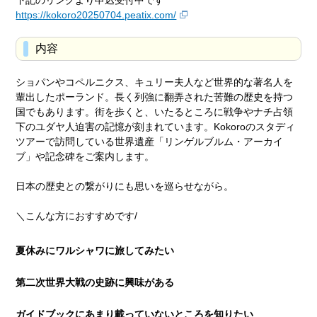
https://kokoro20250704.peatix.com/
内容
ショパンやコペルニクス、キュリー夫人など世界的な著名人を
輩出したポーランド。長く列強に翻弄された苦難の歴史を持つ
国でもあります。街を歩くと、いたるところに戦争やナチ占領
下のユダヤ人迫害の記憶が刻まれています。Kokoroのスタディ
ツアーで訪問している世界遺産「リンゲルブルム・アーカイ
ブ」や記念碑をご案内します。
日本の歴史との繋がりにも思いを巡らせながら。
＼こんな方におすすめです/
夏休みにワルシャワに旅してみたい
第二次世界大戦の史跡に興味がある
ガイドブックにあまり載っていないところを知りたい