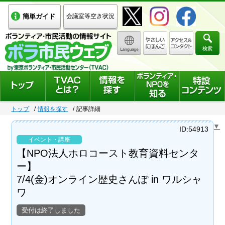
簡単ガイド
会議室等空き状況
検索
トップ
情報を探す
記事詳細
Select Language
▼
ID:54913
イベント・講座
【NPO法人ホロコースト教育資料センタ
ー】
7/4(金)オンライン歴史さんぽ in ワルシャ
ワ
受付は終了しました