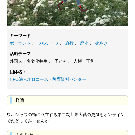
キーワード：
ポーランド
、
ワルシャワ
、
旅行
、
歴史
、
街歩き
活動テーマ：
外国人・多文化共生 、 子ども 、 人権・平和
団体名：
NPO法人ホロコースト教育資料センター
趣旨
ワルシャワの街に点在する第二次世界大戦の史跡をオンライン
でたどってみませんか