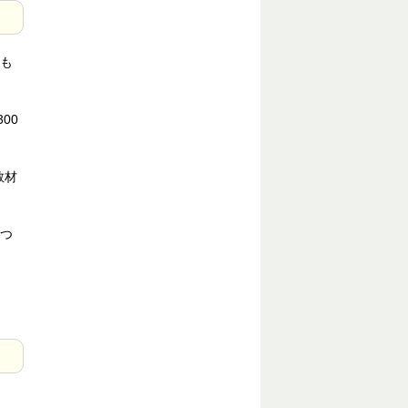
も
00
教材
つ