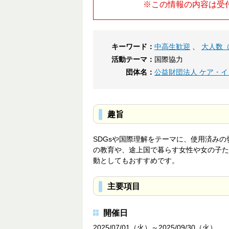
※この情報の内容は受
キーワード：
中高生歓迎
、
大人数（
活動テーマ：
国際協力
団体名：
公益財団法人 ケア・イ
趣旨
SDGsや国際理解をテーマに、使用済み
の教育や、途上国で暮らす女性や女の子た
動としてもおすすめです。
主要項目
開催日
2025/07/01（火）～2025/09/30（火）