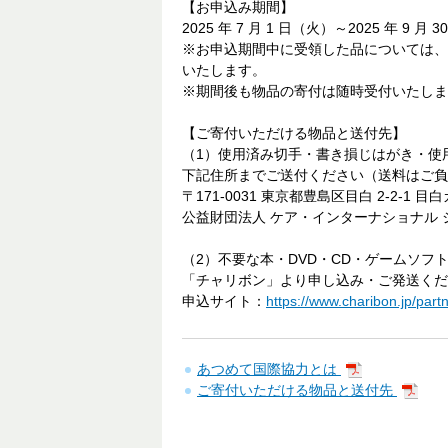
【お申込み期間】
2025 年 7 月 1 日（火）～2025 年 9 月 
※お申込期間中に受領した品については、
いたします。
※期間後も物品の寄付は随時受付いたしま
【ご寄付いただける物品と送付先】
（1）使用済み切手・書き損じはがき・使
下記住所までご送付ください（送料はご負
〒171-0031 東京都豊島区目白 2-2-1 
公益財団法人 ケア・インターナショナル 
（2）不要な本・DVD・CD・ゲームソフ
「チャリボン」より申し込み・ご発送くだ
申込サイト：
https://www.charibon.jp/partn
あつめて国際協力とは
ご寄付いただける物品と送付先