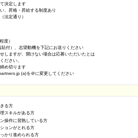
定します
格・昇給する制度あり
（法定通り）
回程度）
真貼付）、志望動機を下記にお送りください
が、開けない場合は応募いただいたとは
ださい。
め切ります
rs.jp (a)を＠に変更してください
きる方
ルがある方
に習熟している方
ションがとれる方
進められる方