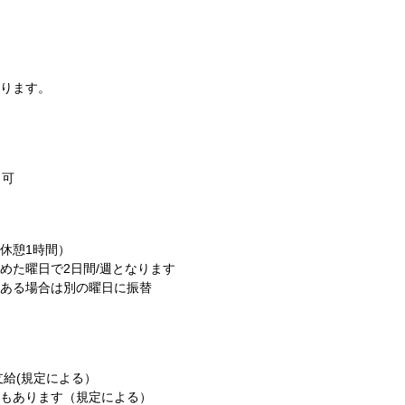
ます。
可
（休憩1時間）
日で2日間/週となります
場合は別の曜日に振替
支給(規定による）
ます（規定による）