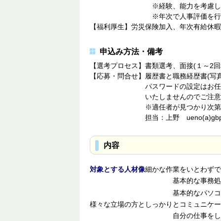
※経験、能力を考慮して決
※年次で人事評価を行い、昇
【福利厚生】労災保険加入、年次有給休暇
申込み方法・備考
【選考プロセス】書類選考、面接(１～2
【応募・問合せ】履歴書と職務経歴書(写
パスワードの設定はお任せします
いたしませんのでご注意く
※適任者が見つかり次第締
担当：上野 ueno(a)gbpartne
内容
対象とする人材像
細かな作業をいとわずで
基本的な事務処理スキ
基本的なパソコン操作
様々な立場の方としっかりとコミュニケー
自分の仕事をしっかり