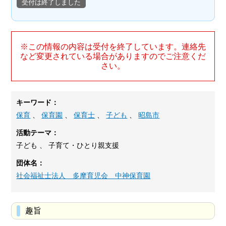
受付は終了しました
※この情報の内容は受付を終了しています。連絡先
など変更されている場合がありますのでご注意くだ
さい。
キーワード：
保育
、
保育園
、
保育士
、
子ども
、
昭島市
活動テーマ：
子ども 、 子育て・ひとり親支援
団体名：
社会福祉士法人 多摩育児会 中神保育園
趣旨