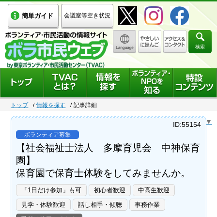
簡単ガイド
会議室等空き状況
検索
トップ
情報を探す
記事詳細
Select Language
▼
ID:55154
ボランティア募集
【社会福祉士法人 多摩育児会 中神保育
園】
保育園で保育士体験をしてみませんか。
「1日だけ参加」も可
初心者歓迎
中高生歓迎
見学・体験歓迎
話し相手・傾聴
事務作業