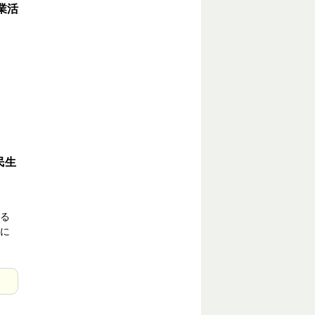
業活
民生
る
に