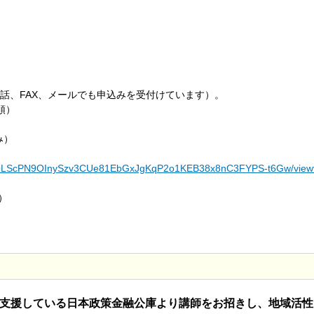
話、FAX、メールでも申込みを受付けています）。
順）
み）
FAIpQLScPN9OInySzv3CUe81EbGxJgKqP2o1KEB38x8nC3FYPS-t6Gw/view
）
く支援している日本政策金融公庫より講師をお招きし、地域活性