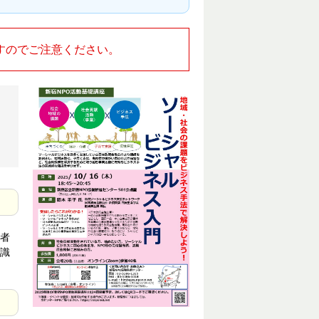
すのでご注意ください。
者
識