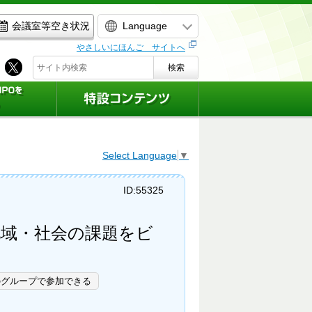
Language
会議室等空き状況
やさしいにほんご サイトへ
検索
Select Language
▼
ID:55325
地域・社会の課題をビ
のグループで参加できる