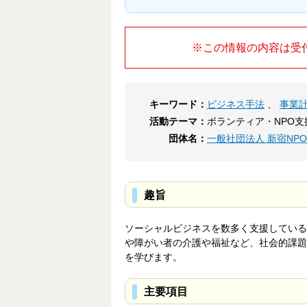
※この情報の内容は受
キーワード：
ビジネス手法
、
事業
活動テーマ：
ボランティア・NPO支
団体名：
一般社団法人 新宿NP
趣旨
ソーシャルビジネスを数多く支援している
や障がい者の介護や福祉など、社会的課題
を学びます。
主要項目