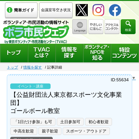
簡単ガイド
会議室等空き状況
検索
トップ
情報を探す
記事詳細
Select Language
▼
ID:55634
イベント・講座
【公益財団法人東京都スポーツ文化事業
団】
ゴールボール教室
「1日だけ参加」も可
土日参加可
初心者歓迎
中高生歓迎
親子歓迎
スポーツ・アウトドア