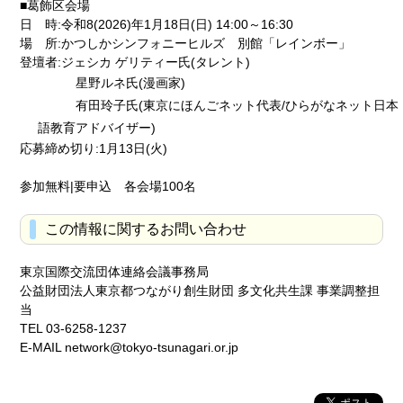
■葛飾区会場
日 時:令和8(2026)年1月18日(日) 14:00～16:30
場 所:かつしかシンフォニーヒルズ 別館「レインボー」
登壇者:ジェシカ ゲリティー氏(タレント)
星野ルネ氏(漫画家)
有田玲子氏(東京にほんごネット代表/ひらがなネット日本
語教育アドバイザー)
応募締め切り:1月13日(火)
参加無料|要申込 各会場100名
この情報に関するお問い合わせ
東京国際交流団体連絡会議事務局
公益財団法人東京都つながり創生財団 多文化共生課 事業調整担
当
TEL 03-6258-1237
E-MAIL network@tokyo-tsunagari.or.jp