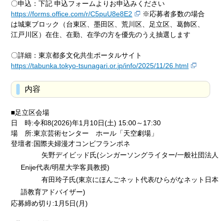
〇申込：下記 申込フォームよりお申込みください
https://forms.office.com/r/C5puU8e8E2
※応募者多数の場合
は城東ブロック（台東区、墨田区、荒川区、足立区、葛飾区、
江戸川区）在住、在勤、在学の方を優先のうえ抽選します
〇詳細：東京都多文化共生ポータルサイト
https://tabunka.tokyo-tsunagari.or.jp/info/2025/11/26.html
内容
■足立区会場
日 時:令和8(2026)年1月10日(土) 15:00～17:30
場 所:東京芸術センター ホール「天空劇場」
登壇者:国際夫婦漫才コンビフランポネ
矢野デイビッド氏(シンガーソングライター/一般社団法人
Enije代表/明星大学客員教授)
有田玲子氏(東京にほんごネット代表/ひらがなネット日本
語教育アドバイザー)
応募締め切り:1月5日(月)