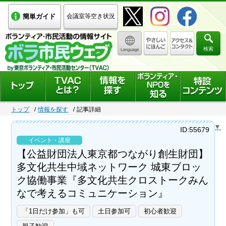
簡単ガイド
会議室等空き状況
検索
トップ
情報を探す
記事詳細
Select Language
▼
ID:55679
イベント・講座
【公益財団法人東京都つながり創生財団】
多文化共生中域ネットワーク 城東ブロッ
ク協働事業『多文化共生クロストークみん
なで考えるコミュニケーション』
「1日だけ参加」も可
土日参加可
初心者歓迎