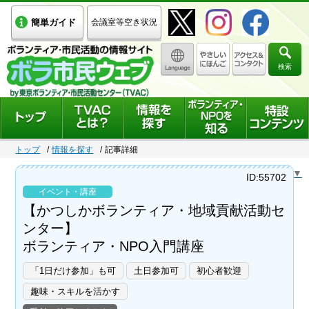
簡単ガイド
会議室等空き状況
検索
トップ
情報を探す
記事詳細
Select Language
▼
ID:55702
イベント・講座
【かつしかボランティア・地域貢献活動セ
ンター】
ボランティア・NPO入門講座
「1日だけ参加」も可
土日参加可
初心者歓迎
趣味・スキルを活かす