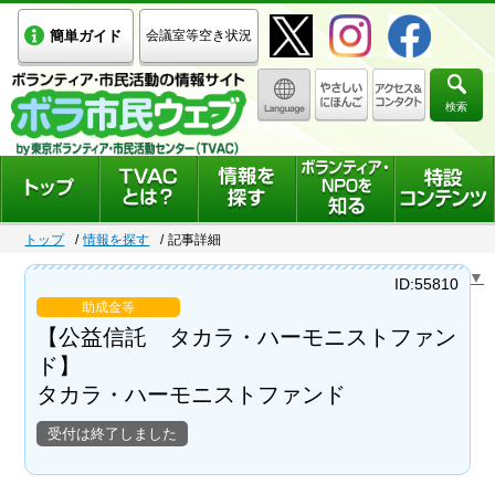
簡単ガイド
会議室等空き状況
検索
トップ
情報を探す
記事詳細
Select Language
▼
ID:55810
助成金等
【公益信託 タカラ・ハーモニストファン
ド】
タカラ・ハーモニストファンド
受付は終了しました