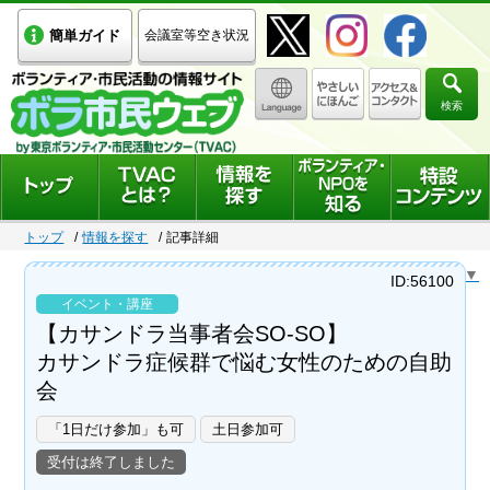
簡単ガイド
会議室等空き状況
検索
トップ
情報を探す
記事詳細
Select Language
▼
ID:56100
イベント・講座
【カサンドラ当事者会SO-SO】
カサンドラ症候群で悩む女性のための自助
会
「1日だけ参加」も可
土日参加可
受付は終了しました