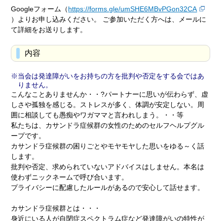
Googleフォーム（
https://forms.gle/umSHE6MBvPGon32CA
）よりお申し込みください。 ご参加いただく方へは、メールに
て詳細をお送りします。
内容
当会は発達障がいをお持ちの方を批判や否定をする会ではあ
りません。
こんなことありませんか・・?パートナーに思いが伝わらず、虚
しさや孤独を感じる。ストレスが多く、体調が安定しない。周
囲に相談しても愚痴やワガママと言われしまう。・・等
私たちは、カサンドラ症候群の女性のためのセルフヘルプグル
ープです。
カサンドラ症候群の困りごとやモヤモヤした思いをゆる～く話
します。
批判や否定、求められていないアドバイスはしません。本名は
使わずニックネームで呼び合います。
プライバシーに配慮したルールがあるので安心して話せます。
カサンドラ症候群とは・・・
身近にいる人が自閉症スペクトラム症など発達障がいの特性が