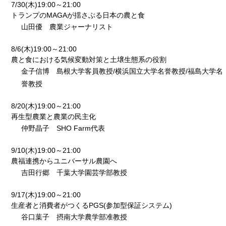
7/30(木)19:00～21:00
トランプのMAGAが揺さぶる日本の農と食
山田優 農業ジャーナリスト
8/6(木)19:00～21:00
農と食における気候変動対策と土壌生態系の役割
金子信博 島根大学客員教授/横浜国立大学名誉教授/福島大学名
誉教授
8/20(木)19:00～21:00
再生型農業と農業の民主化
仲野晶子 SHO Farm代表
9/10(木)19:00～21:00
農福連携からユニバーサル農園へ
吉田行郷 千葉大学園芸学部教授
9/17(木)19:00～21:00
生産者と消費者がつくるPGS(参加型保証システム)
谷口葉子 摂南大学農学部准教授