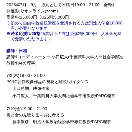
2026年7月～9月 原則として木曜日19:00～21:00 全8回
開催形式:オンライン(zoom)
受講料:25,000円〈U25割:5,000円〉
初めて自由学校連続講座を受講される方は別途入学金10,000
円が必要となります
若者応援!U25割
25歳以下の方は受講料5,000円、入学金免除
で受講いただけます。
講師・日程
講師&コーディネーター:小口広太(千葉商科大学人間社会学部准
教授/PARC理事)
7/2(木)19:00～21:00
PARC新作映像作品の視聴と解説/ガイダンス
山口勝則 映像作家
小口広太 千葉商科大学人間社会学部准教授/PARC理事
7/10(金)19:00～21:00
農と食の見取り図を共に考える
藤本穣彦 明治大学政治経済学部専任教授/PARC理事