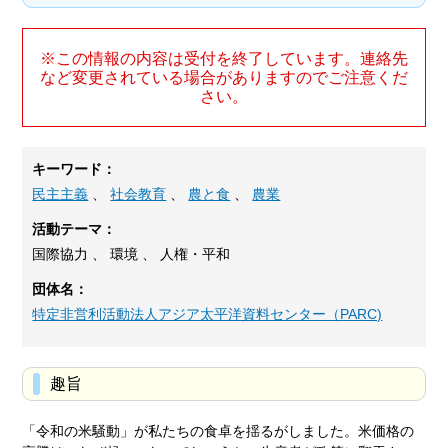
※この情報の内容は受付を終了しています。連絡先
など変更されている場合がありますのでご注意くだ
さい。
キーワード：
民主主義
、
社会教育
、
農と食
、
農業
活動テーマ：
国際協力 、 環境 、 人権・平和
団体名：
特定非営利活動法人アジア太平洋資料センター（PARC)
趣旨
「令和の米騒動」が私たちの食卓を揺るがしました。米価格の