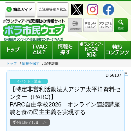
簡単ガイド
会議室等空き状況
検索
トップ
情報を探す
記事詳細
Select Language
▼
ID:56137
イベント・講座
【特定非営利活動法人アジア太平洋資料セ
ンター（PARC)】
PARC自由学校2026 オンライン連続講座
農と食の民主主義を実現する
受付は終了しました