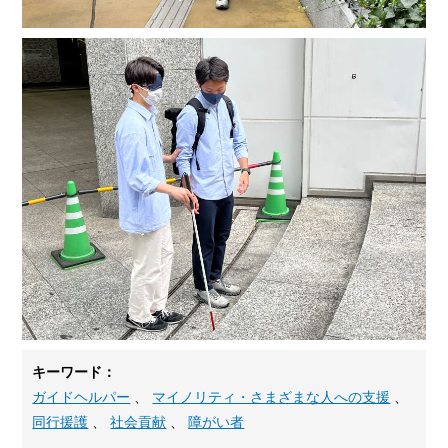
キーワード：
ガイドヘルパー
、
マイノリティ・さまざまな人への支援
、
同行援護
、
社会貢献
、
障がい者