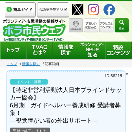
簡単ガイド
会議室等空き状況
検索
トップ
情報を探す
記事詳細
Select Language
▼
ID:56219
イベント・講座
【特定非営利活動法人日本ブラインドサッ
カー協会】
6月期 ガイドヘルパー養成研修 受講者募
集！
―視覚障がい者の外出サポート―
受付は終了しました