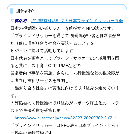
団体紹介
団体名称
:
特定非営利活動法人日本ブラインドサッカー協会
日本の視覚障がい者サッカーを統括するNPO法人です。
「ブラインドサッカーを通じて 視覚障がい者と健常者が当
たり前に混ざり合う社会を実現すること」を
ビジョンに掲げて活動しています。
日本代表を頂点としてブラインドサッカーの地域展開を図
ると共に、スポ育・OFF T!MEなどの
健常者向け事業を実施。さらに、同行援護などの視覚障が
い者向け福祉サービスを展開し、
「混ざり合う社会」の実現に向けて取り組みを進めていま
す。
＊弊協会の同行援護の取り組みがスポーツ庁主催のコンテ
ストで最優秀賞を受賞しました。
https://www.b-soccer.jp/news/32223-20260302-2
＊
「ブラインドサッカー」はNPO法人日本ブラインドサッカ
ー協会の登録商標です。