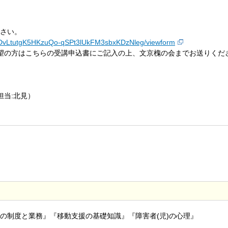
ださい。
cODvLtutgK5HKzuQo-qSPt3lUkFM3sbxKDzNleg/viewform
の方はこちらの受講申込書にご記入の上、文京槐の会までお送りください。
担当:北見）
の制度と業務』『移動支援の基礎知識』『障害者(児)の心理』