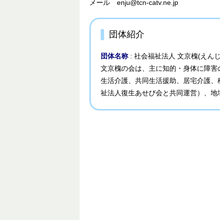
メール enju@tcn-catv.ne.jp
団体紹介
団体名称
: 社会福祉法人 文京槐(えん
文京槐の会は、主に知的・身体に障害
生活介護、共同生活援助、居宅介護、
祉法人復生あせび会と共同運営）、地