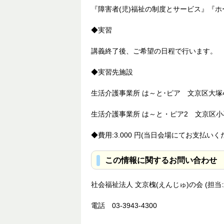
『障害者(児)福祉の制度とサービス』『
◆実習
講義終了後、ご希望の日程で行います。
◆実習先施設
生活介護事業所 は～と･ピア 文京区大塚4
生活介護事業所 は～と・ピア2 文京区小
◆費用:3.000 円(当日会場にてお支払
この情報に関するお問い合わせ
社会福祉法人 文京槐(えんじゅ)の会 (担当:
電話 03-3943-4300