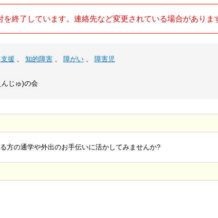
付を終了しています。連絡先など変更されている場合がありま
出支援
、
知的障害
、
障がい
、
障害児
えんじゅ)の会
る方の通学や外出のお手伝いに活かしてみませんか?