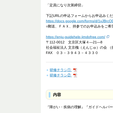
「定員になり次第締切」
下記URLの申込フォームからお申込みく
https://docs.google.com/forms/d/1vJBr
○郵送、ＦＡＸ、持参でのお申込みをご希望
https://enju-guidehelp.jimdofree.com/
〒112-0012 文京区大塚４―21―8
社会福祉法人 文京槐（えんじゅ）の会 （
FAX ０３－３９４３－４３３０
研修チラシ①
研修チラシ②
内容
『障がい・疾病の理解』『ガイドヘルパー