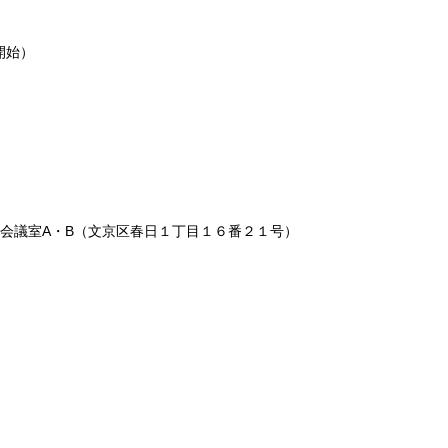
付開始）
会議室A・B（文京区春日１丁目１６番２１号）