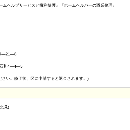
ホームヘルプサービスと権利擁護』『ホームヘルパーの職業倫理』
―21―8
石川4―4―5
いください。修了後、区に申請すると返金されます。)
北見)