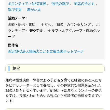
ボランティア・NPO支援
、
病児の遊び
、
病気の子ども
、
遊び支援
、
障がい児
活動テーマ：
医療・疾病・難病 、 子ども 、 相談・カウンセリング 、 ボ
ランティア・NPO支援 、 セルフヘルプグループ・自助グル
ープ
団体名：
認定NPO法人難病のこども支援全国ネットワーク
趣旨
難病や慢性疾病・障害のある子どもを育てた経験のある人たち
をピアサポーターとして養成し、その体験的な知識を活かした
相談活動を行なっています。病院から部屋やカウンターの提供
を受け、共感とわかち合いの視点から相談者の自律を支えてい
ます。