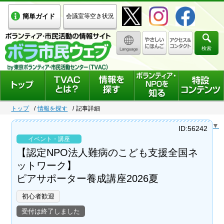
簡単ガイド
会議室等空き状況
検索
トップ
情報を探す
記事詳細
Select Language
▼
ID:56242
イベント・講座
【認定NPO法人難病のこども支援全国ネ
ットワーク】
ピアサポーター養成講座2026夏
初心者歓迎
受付は終了しました