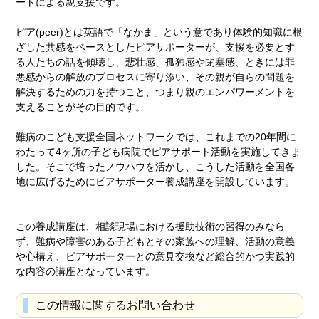
ートによる親支援です。
ピア(peer)とは英語で「なかま」という意であり体験的知識に根
ざした共感をベースとしたピアサポーターが、支援を必要とす
る人たちの話を傾聴し、悲壮感、孤独感や閉塞感、ときには罪
悪感からの解放のプロセスに寄り添い、その親が自らの問題を
解決するための力を持つこと、つまり親のエンパワーメントを
支えることがその目的です。
難病のこども支援全国ネットワークでは、これまでの20年間に
わたって4ヶ所の子ども病院でピアサポート活動を実施してきま
した。そこで培ったノウハウを活かし、こうした活動を全国各
地に広げるためにピアサポーター養成講座を開設しています。
この養成講座は、相談現場における援助技術の習得のみなら
ず、難病や障害のある子どもとその家族への理解、活動の意義
や心構え、ピアサポーターとの意見交換など総合的かつ実践的
な内容の講座となっています。
この情報に関するお問い合わせ