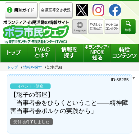
簡単ガイド
会議室等空き状況
検索
トップ
情報を探す
記事詳細
Select Language
▼
ID:56265
イベント・講座
【聡子の部屋】
「当事者会をひらくということ――精神障
害当事者会ポルケの実践から」
受付は終了しました