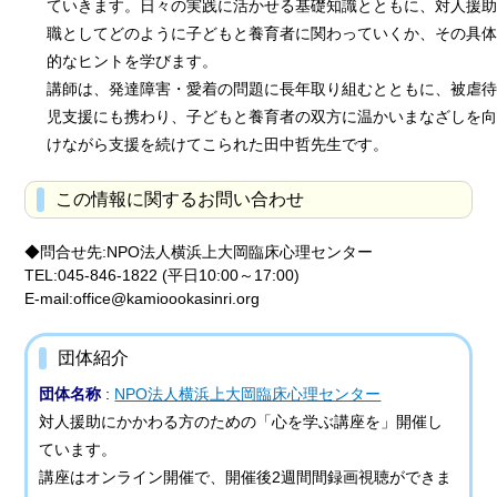
ていきます。日々の実践に活かせる基礎知識とともに、対人援助
職としてどのように子どもと養育者に関わっていくか、その具体
的なヒントを学びます。
講師は、発達障害・愛着の問題に長年取り組むとともに、被虐待
児支援にも携わり、子どもと養育者の双方に温かいまなざしを向
けながら支援を続けてこられた田中哲先生です。
この情報に関するお問い合わせ
◆問合せ先:NPO法人横浜上大岡臨床心理センター
TEL:045-846-1822 (平日10:00～17:00)
E-mail:office@kamioookasinri.org
団体紹介
団体名称
:
NPO法人横浜上大岡臨床心理センター
対人援助にかかわる方のための「心を学ぶ講座を」開催し
ています。
講座はオンライン開催で、開催後2週間間録画視聴ができま