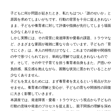
子どもに何か問題が起きたとき、私たちはつい「誰のせいか」と
原因を求めてしまいがちです。行動の背景を十分に捉えきれない
まま、子どもや養育者に対して評価や指摘が先行してしまう場面
も少なくありません。
しかし実際には、その背景に発達障害や愛着の課題、トラウマな
ど、さまざまな要因が複雑に重なり合っています。子どもの「育
てにくさ」は、本人の特性だけでなく、これまでの経験や関係性
の中で形づくられており、単純な理解では捉えきれないもので
す。そして、その中で子育てを担う養育者自身もまた、戸惑いや
負担感、孤立感を抱えながら、困難な状況に置かれていることが
少なくありません。
子どもを支えるためには、まず養育者を支えるという視点が欠か
せません。養育者の理解と安心が、子どもの育ちや関係性の回復
に大きく影響していきます。
本講座では、発達障害・愛着・トラウマという視点から子どもの
行動の意味や発達のプロセスを捉え直し、親子関係の理解を深め