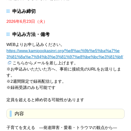
申込み締切
2026年6月23日（火）
申込み方法・備考
WEBよりお申し込みください。
https://www.kamioookasinri.org/%e8%ac%9b%e5%ba%a7%e
3%81%8a%e7%94%b3%e3%81%97%e8%be%bc%e3%81%bf/
こちらからメールを差し上げます。
※お申込みいただいた方へ、事前に接続先のURLをお送りしま
す。
※2週間限定で録画配信します。
※録画受講のみも可能です
定員を超えると締め切る可能性があります
内容
子育てを支える ―発達障害・愛着・トラウマの観点から―