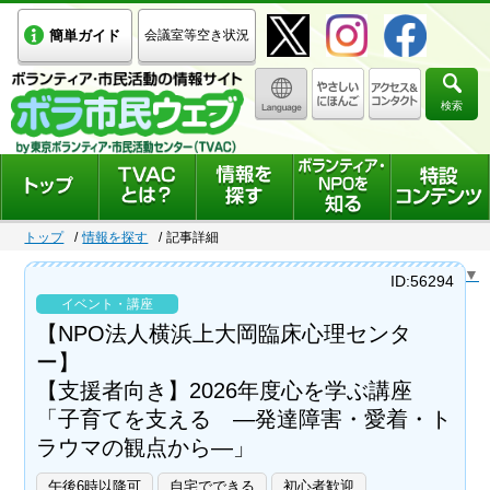
簡単ガイド
会議室等空き状況
検索
トップ
情報を探す
記事詳細
Select Language
▼
ID:56294
イベント・講座
【NPO法人横浜上大岡臨床心理センタ
ー】
【支援者向き】2026年度心を学ぶ講座
「子育てを支える ―発達障害・愛着・ト
ラウマの観点から―」
午後6時以降可
自宅でできる
初心者歓迎