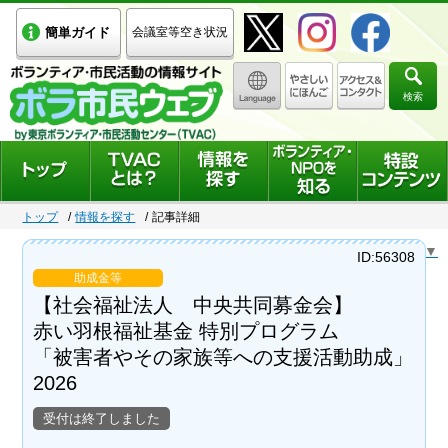
簡単ガイド
会議室等空き状況
検索
トップ
情報を探す
記事詳細
Select Language
▼
ID:56308
助成金等
【社会福祉法人 中央共同募金会】
赤い羽根福祉基金 特別プログラム
「被害者やその家族等への支援活動助成」
2026
受付は終了しました