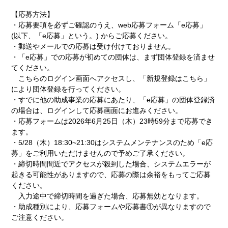
【応募方法】
・応募要項を必ずご確認のうえ、web応募フォーム「e応募」
(以下、「e応募」という。) からご応募ください。
・郵送やメールでの応募は受け付けておりません。
・「e応募」での応募が初めての団体は、まず団体登録を済ませ
てください。
こちらのログイン画面へアクセスし、「新規登録はこちら」
により団体登録を行ってください。
・すでに他の助成事業の応募にあたり、「e応募」の団体登録済
の場合は、ログインして応募画面にお進みください。
・応募フォームは2026年6月25日（木）23時59分まで応募でき
ます。
・5/28（木）18:30~21:30はシステムメンテナンスのため「e応
募」をご利用いただけませんので予めご了承ください。
・締切時間間近でアクセスが殺到した場合、システムエラーが
起きる可能性がありますので、応募の際は余裕をもってご応募
ください。
入力途中で締切時間を過ぎた場合、応募無効となります。
・助成種別により、応募フォームや応募書①が異なりますので
ご注意ください。