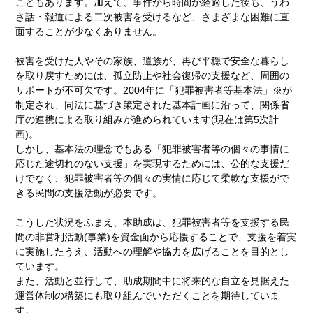
こともあります。加えて、事件から時間が経過した後も、うわ
さ話・報道による二次被害を受けるなど、さまざまな困難に直
面することが少なくありません。
被害を受けた人やその家族、遺族が、再び平穏で安全な暮らし
を取り戻すためには、孤立防止や社会復帰の支援など、周囲の
サポートが不可欠です。2004年に「犯罪被害者等基本法」※が
制定され、同法に基づき策定された基本計画に沿って、関係省
庁の連携による取り組みが進められています(現在は第5次計
画)。
しかし、基本法の理念でもある「犯罪被害者等の個々の事情に
応じた途切れのない支援」を実現するためには、公的な支援だ
けでなく、犯罪被害者等の個々の実情に応じて柔軟な支援がで
きる民間の支援活動が必要です。
こうした状況をふまえ、本助成は、犯罪被害者等を支援する民
間の非営利活動(事業)を資金面から応援することで、支援を着実
に実施したうえ、活動への理解や協力を広げることを目的とし
ています。
また、活動と並行して、助成期間中に将来的な自立を見据えた
運営体制の構築にも取り組んでいただくことを期待していま
す。