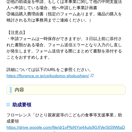
②他の助成金を申請、もしくは本事業に関して他の中間支援法
人へ申請している場合、他へ申請した事業計画書
③備品購入費理由書（指定のフォームあります。備品の購入を
検討される方は事務局までご連絡ください。）
【注意点】
・申請フォームは一時保存ができますが、３日以上前に添付さ
れた書類がある場合、フォーム送信エラーとなり入力のし直し
が発生します。フォーム送信する際にまとめて書類を添付する
ことをおすすめします。
詳細については以下のURLをご参照ください。
https://florence.or.jp/cp/kodomo-shokushien/
内容
助成要領
フローレンス「ひとり親家庭等のこどもの食事等支援事業」助
成要領
https://drive.google.com/file/d/1vPfpNYgi44uls9GXVejStS9WtaD