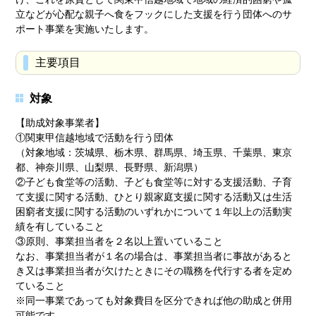
立などが心配な親子へ食をフックにした支援を行う団体へのサ
ポート事業を実施いたします。
主要項目
対象
【助成対象事業者】
①関東甲信越地域で活動を行う団体
（対象地域：茨城県、栃木県、群馬県、埼玉県、千葉県、東京
都、神奈川県、山梨県、長野県、新潟県）
②子ども食堂等の活動、子ども食堂等に対する支援活動、子育
て支援に関する活動、ひとり親家庭支援に関する活動又は生活
困窮者支援に関する活動のいずれかについて１年以上の活動実
績を有していること
③原則、事業担当者を２名以上置いていること
なお、事業担当者が１名の場合は、事業担当者に事故があると
き又は事業担当者が欠けたときにその職務を代行する者を定め
ていること
※同一事業であっても対象費目を区分できれば他の助成と併用
可能です