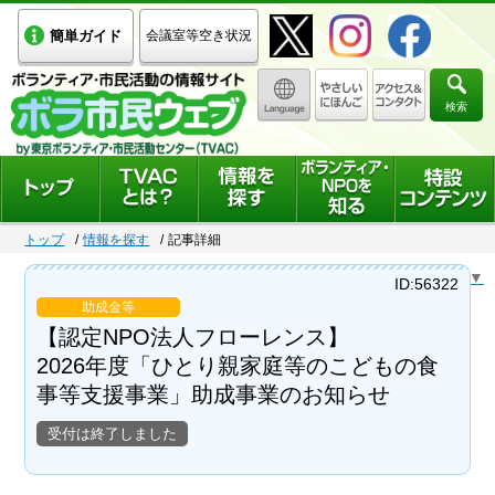
簡単ガイド
会議室等空き状況
検索
トップ
情報を探す
記事詳細
Select Language
▼
ID:56322
助成金等
【認定NPO法人フローレンス】
2026年度「ひとり親家庭等のこどもの食
事等支援事業」助成事業のお知らせ
受付は終了しました