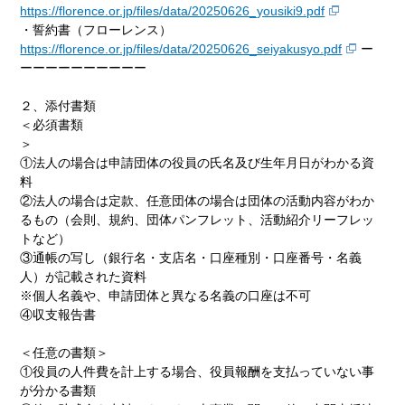
https://florence.or.jp/files/data/20250626_yousiki9.pdf
・誓約書（フローレンス）
https://florence.or.jp/files/data/20250626_seiyakusyo.pdf
ー
ーーーーーーーーーー
２、添付書類
＜必須書類
①法人の場合は申請団体の役員の氏名及び生年月日がわかる資
料
②法人の場合は定款、任意団体の場合は団体の活動内容がわか
るもの（会則、規約、団体パンフレット、活動紹介リーフレッ
トなど）
③通帳の写し（銀行名・支店名・口座種別・口座番号・名義
人）が記載された資料
※個人名義や、申請団体と異なる名義の口座は不可
④収支報告書
＜任意の書類＞
①役員の人件費を計上する場合、役員報酬を支払っていない事
が分かる書類